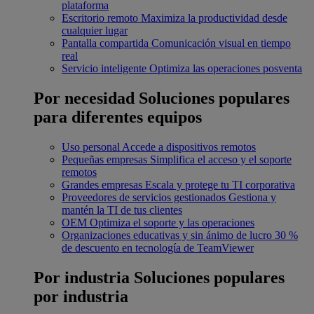
plataforma
Escritorio remoto
Maximiza la productividad desde
cualquier lugar
Pantalla compartida
Comunicación visual en tiempo
real
Servicio inteligente
Optimiza las operaciones posventa
Por necesidad
Soluciones populares
para diferentes equipos
Uso personal
Accede a dispositivos remotos
Pequeñas empresas
Simplifica el acceso y el soporte
remotos
Grandes empresas
Escala y protege tu TI corporativa
Proveedores de servicios gestionados
Gestiona y
mantén la TI de tus clientes
OEM
Optimiza el soporte y las operaciones
Organizaciones educativas y sin ánimo de lucro
30 %
de descuento en tecnología de TeamViewer
Por industria
Soluciones populares
por industria