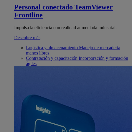
Personal conectado
TeamViewer
Frontline
Impulsa la eficiencia con realidad aumentada industrial.
Descubre más
Logística y almacenamiento
Manejo de mercadería
manos libres
Contratación y capacitación
Incorporación y formación
ágiles