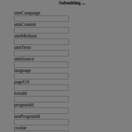
Submitting ...
utmCampaign
utmContent
utmMedium
utmTerm
utmSource
language
pageUrl
formId
programId
lastProgramId
cookie