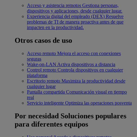
Acceso y asistencia remotos
Gestiona personas,
dispositivos y aplicaciones, desde cualquier lugar.
Experiencia digital del empleado (DEX)
Resuelve
problemas de TI de manera proactiva antes de que
impacten en la productividad.
Otros casos de uso
Acceso remoto
Mejora el acceso con conexiones
seguras
Wake-on-LAN
Activa dispositivos a distancia
Control remoto
Controla dispositivos en cualquier
plataforma
Escritorio remoto
Maximiza la productividad desde
cualquier lugar
Pantalla compartida
Comunicación visual en tiempo
real
Servicio inteligente
Optimiza las operaciones posventa
Por necesidad
Soluciones populares
para diferentes equipos