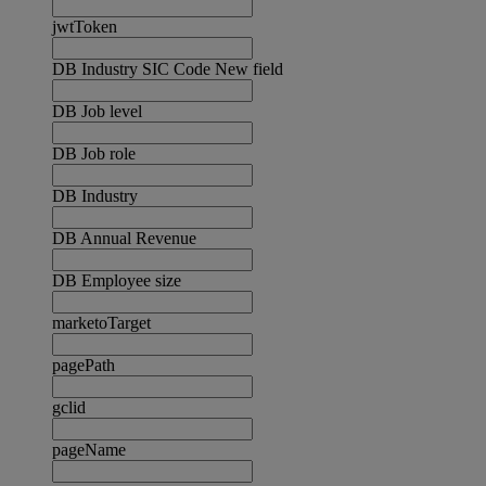
jwtToken
DB Industry SIC Code New field
DB Job level
DB Job role
DB Industry
DB Annual Revenue
DB Employee size
marketoTarget
pagePath
gclid
pageName