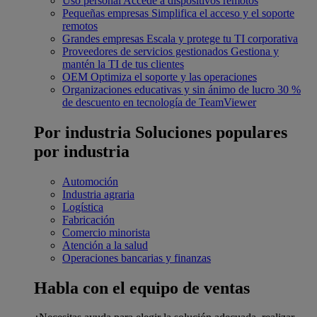
Uso personal
Accede a dispositivos remotos
Pequeñas empresas
Simplifica el acceso y el soporte
remotos
Grandes empresas
Escala y protege tu TI corporativa
Proveedores de servicios gestionados
Gestiona y
mantén la TI de tus clientes
OEM
Optimiza el soporte y las operaciones
Organizaciones educativas y sin ánimo de lucro
30 %
de descuento en tecnología de TeamViewer
Por industria
Soluciones populares
por industria
Automoción
Industria agraria
Logística
Fabricación
Comercio minorista
Atención a la salud
Operaciones bancarias y finanzas
Habla con el equipo de ventas