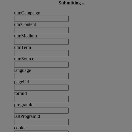
Submitting ...
utmCampaign
utmContent
utmMedium
utmTerm
utmSource
language
pageUrl
formId
programId
lastProgramId
cookie