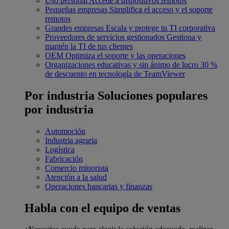
Uso personal
Accede a dispositivos remotos
Pequeñas empresas
Simplifica el acceso y el soporte
remotos
Grandes empresas
Escala y protege tu TI corporativa
Proveedores de servicios gestionados
Gestiona y
mantén la TI de tus clientes
OEM
Optimiza el soporte y las operaciones
Organizaciones educativas y sin ánimo de lucro
30 %
de descuento en tecnología de TeamViewer
Por industria
Soluciones populares
por industria
Automoción
Industria agraria
Logística
Fabricación
Comercio minorista
Atención a la salud
Operaciones bancarias y finanzas
Habla con el equipo de ventas