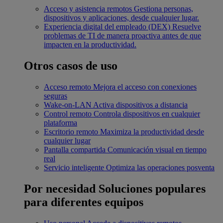
Acceso y asistencia remotos
Gestiona personas,
dispositivos y aplicaciones, desde cualquier lugar.
Experiencia digital del empleado (DEX)
Resuelve
problemas de TI de manera proactiva antes de que
impacten en la productividad.
Otros casos de uso
Acceso remoto
Mejora el acceso con conexiones
seguras
Wake-on-LAN
Activa dispositivos a distancia
Control remoto
Controla dispositivos en cualquier
plataforma
Escritorio remoto
Maximiza la productividad desde
cualquier lugar
Pantalla compartida
Comunicación visual en tiempo
real
Servicio inteligente
Optimiza las operaciones posventa
Por necesidad
Soluciones populares
para diferentes equipos