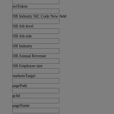
jwtToken
DB Industry SIC Code New field
DB Job level
DB Job role
DB Industry
DB Annual Revenue
DB Employee size
marketoTarget
pagePath
gclid
pageName