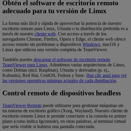
Obtén el software de escritorio remoto
adecuado para tu versión de Linux
La forma más fácil y rápida de aprovechar la potencia de nuestro
escritorio remoto para Linux, Ubuntu o tu distribución preferida es a
través de nuestro
cliente web
. Con acceso a través de los
navegadores Chrome, Firefox, Opera y Edge, el cliente web ofrece
acceso remoto sin problemas a dispositivos
Windows
, macOS y
Linux que utilicen una versión completa de TeamViewer.
También puedes
descargar el software de escritorio remoto
TeamViewer para Linux
. Admitimos varias arquitecturas de Linux,
como Debian (incl. Raspbian), Ubuntu y derivados (p. ej.,
Kubuntu), Red Hat, CentOS, Fedora y Suse.
Haz clic aquí para ver
las versiones operativas mínimas actuales de cada distribución
.
Control remoto de dispositivos headless
TeamViewer Remote
puede utilizarse para gestionar máquinas sin
un entorno de escritorio gráfico (Xorg, Wayland). Nuestro cliente de
escritorio remoto Linux te permite conectarte a la consola en primer
plano (como indica fgconsole), en otras palabras, al terminal virtual
que sería visible si hubiera una pantalla conectada.