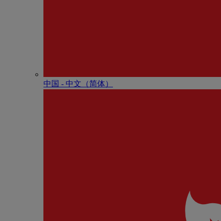
中国 - 中⽂（简体）