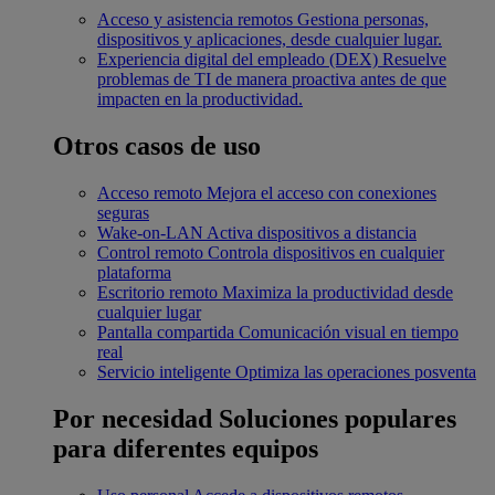
Acceso y asistencia remotos
Gestiona personas,
dispositivos y aplicaciones, desde cualquier lugar.
Experiencia digital del empleado (DEX)
Resuelve
problemas de TI de manera proactiva antes de que
impacten en la productividad.
Otros casos de uso
Acceso remoto
Mejora el acceso con conexiones
seguras
Wake-on-LAN
Activa dispositivos a distancia
Control remoto
Controla dispositivos en cualquier
plataforma
Escritorio remoto
Maximiza la productividad desde
cualquier lugar
Pantalla compartida
Comunicación visual en tiempo
real
Servicio inteligente
Optimiza las operaciones posventa
Por necesidad
Soluciones populares
para diferentes equipos