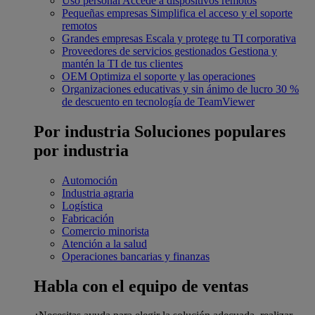
Uso personal
Accede a dispositivos remotos
Pequeñas empresas
Simplifica el acceso y el soporte
remotos
Grandes empresas
Escala y protege tu TI corporativa
Proveedores de servicios gestionados
Gestiona y
mantén la TI de tus clientes
OEM
Optimiza el soporte y las operaciones
Organizaciones educativas y sin ánimo de lucro
30 %
de descuento en tecnología de TeamViewer
Por industria
Soluciones populares
por industria
Automoción
Industria agraria
Logística
Fabricación
Comercio minorista
Atención a la salud
Operaciones bancarias y finanzas
Habla con el equipo de ventas