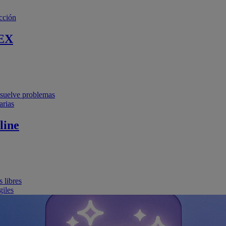
cción
EX
resuelve problemas
arias
line
 libres
giles