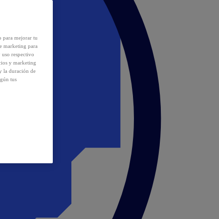
o para mejorar tu
de marketing para
y uso respectivo
cios y marketing
y la duración de
egún tus