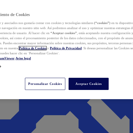
iento de Cookies
y asociados nos gustaría contar con cookies y tecnologías similares
(“cookies”)
en tu dispositiv
e navegación en nuestro sitio web. Así podremos analizar el uso y optimizar nuestras estrategias 
eriencia de usuario. Al hacer clic en
“Aceptar cookies”
, estás aceptando nuestra configuración 
cookies, así como el procesamiento posterior de los datos coleccionados, con el propósito de anun
s. Puedes encontrar mayor información sobre nuestras cookies, sus propósitos, terceras personas 
to en nuestra
Política de Cookies
y
Política de Privacidad
. Si deseas personalizar las Cookies s
puedes hacer clic en ¨Personalizar Cookies¨.
eamViewer
Aviso legal
Personalizar Cookies
Aceptar Cookies