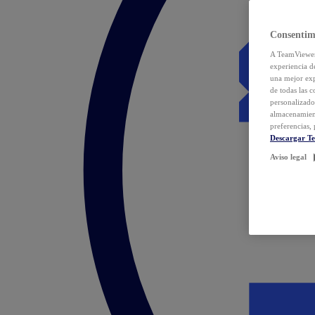
Consentim
A TeamViewer 
experiencia d
una mejor exp
de todas las 
personalizado
almacenamien
preferencias, 
Descargar T
Aviso legal