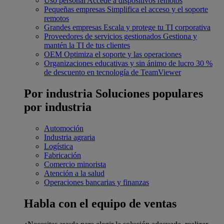
Uso personal
Accede a dispositivos remotos
Pequeñas empresas
Simplifica el acceso y el soporte
remotos
Grandes empresas
Escala y protege tu TI corporativa
Proveedores de servicios gestionados
Gestiona y
mantén la TI de tus clientes
OEM
Optimiza el soporte y las operaciones
Organizaciones educativas y sin ánimo de lucro
30 %
de descuento en tecnología de TeamViewer
Por industria
Soluciones populares
por industria
Automoción
Industria agraria
Logística
Fabricación
Comercio minorista
Atención a la salud
Operaciones bancarias y finanzas
Habla con el equipo de ventas