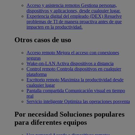
Acceso y asistencia remotos
Gestiona personas,
dispositivos y aplicaciones, desde cualquier lugar.
Experiencia digital del empleado (DEX)
Resuelve
problemas de TI de manera proactiva antes de que
impacten en la productividad.
Otros casos de uso
Acceso remoto
Mejora el acceso con conexiones
seguras
Wake-on-LAN
Activa dispositivos a distancia
Control remoto
Controla dispositivos en cualquier
plataforma
Escritorio remoto
Maximiza la productividad desde
cualquier lugar
Pantalla compartida
Comunicación visual en tiempo
real
Servicio inteligente
Optimiza las operaciones posventa
Por necesidad
Soluciones populares
para diferentes equipos