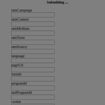
Submitting ...
utmCampaign
utmContent
utmMedium
utmTerm
utmSource
language
pageUrl
formId
programId
lastProgramId
cookie