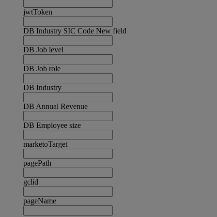
jwtToken
DB Industry SIC Code New field
DB Job level
DB Job role
DB Industry
DB Annual Revenue
DB Employee size
marketoTarget
pagePath
gclid
pageName