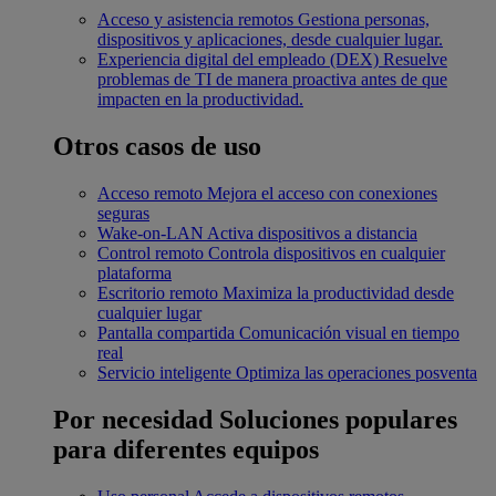
Acceso y asistencia remotos
Gestiona personas,
dispositivos y aplicaciones, desde cualquier lugar.
Experiencia digital del empleado (DEX)
Resuelve
problemas de TI de manera proactiva antes de que
impacten en la productividad.
Otros casos de uso
Acceso remoto
Mejora el acceso con conexiones
seguras
Wake-on-LAN
Activa dispositivos a distancia
Control remoto
Controla dispositivos en cualquier
plataforma
Escritorio remoto
Maximiza la productividad desde
cualquier lugar
Pantalla compartida
Comunicación visual en tiempo
real
Servicio inteligente
Optimiza las operaciones posventa
Por necesidad
Soluciones populares
para diferentes equipos