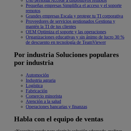
Uso personal
Accede a dispositivos remotos
Pequeñas empresas
Simplifica el acceso y el soporte
remotos
Grandes empresas
Escala y protege tu TI corporativa
Proveedores de servicios gestionados
Gestiona y
mantén la TI de tus clientes
OEM
Optimiza el soporte y las operaciones
Organizaciones educativas y sin ánimo de lucro
30 %
de descuento en tecnología de TeamViewer
Por industria
Soluciones populares
por industria
Automoción
Industria agraria
Logística
Fabricación
Comercio minorista
Atención a la salud
Operaciones bancarias y finanzas
Habla con el equipo de ventas