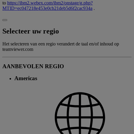
to
https://ibm2.webex.com/ibm2/onstage/g.php?
MTID=ec047218e453e0cb21deb5d6f2cac934a
.
Selecteer uw regio
Het selecteren van een regio verandert de taal en/of inhoud op
teamviewer.com
AANBEVOLEN REGIO
Americas