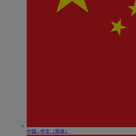
中国 - 中⽂（简体）