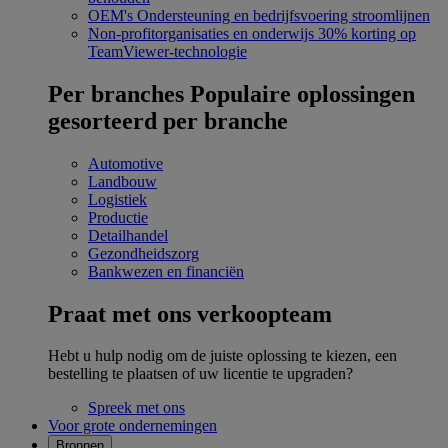
OEM's
Ondersteuning en bedrijfsvoering stroomlijnen
Non-profitorganisaties en onderwijs
30% korting op
TeamViewer-technologie
Per branches
Populaire oplossingen
gesorteerd per branche
Automotive
Landbouw
Logistiek
Productie
Detailhandel
Gezondheidszorg
Bankwezen en financiën
Praat met ons verkoopteam
Hebt u hulp nodig om de juiste oplossing te kiezen, een
bestelling te plaatsen of uw licentie te upgraden?
Spreek met ons
Voor grote ondernemingen
Bronnen