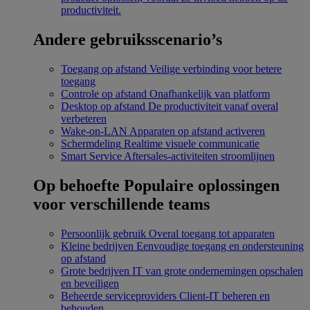
productiviteit.
Andere gebruiksscenario’s
Toegang op afstand
Veilige verbinding voor betere
toegang
Controle op afstand
Onafhankelijk van platform
Desktop op afstand
De productiviteit vanaf overal
verbeteren
Wake-on-LAN
Apparaten op afstand activeren
Schermdeling
Realtime visuele communicatie
Smart Service
Aftersales-activiteiten stroomlijnen
Op behoefte
Populaire oplossingen
voor verschillende teams
Persoonlijk gebruik
Overal toegang tot apparaten
Kleine bedrijven
Eenvoudige toegang en ondersteuning
op afstand
Grote bedrijven
IT van grote ondernemingen opschalen
en beveiligen
Beheerde serviceproviders
Client-IT beheren en
behouden