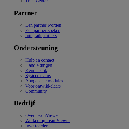
Trust Center
Partner
Een partner worden
Een partner zoeken
Integratiepartners
Ondersteuning
Hulp en contact
Handleidingen
Kennisbank
Systeemstatus
Aangepaste modules
Voor ontwikkelaars
Community
Bedrijf
Over TeamViewer
Werken bij TeamViewer
Investeerders