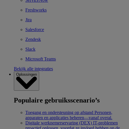
ServiceNow
Freshworks
Jira
Salesforce
Zendesk
Slack
Microsoft Teams
Bekijk alle integraties
Oplossingen
Populaire gebruiksscenario’s
Toegang en ondersteuning op afstand
Personen,
apparaten en applicaties beheren—vanaf overal.
Digitale werknemerservaring (DEX)
IT-problemen
proactief oplossen, voordat ze invloed hebben op de