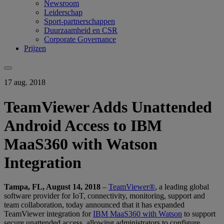
Newsroom
Leiderschap
Sport-partnerschappen
Duurzaamheid en CSR
Corporate Governance
Prijzen
17 aug. 2018
TeamViewer Adds Unattended
Android Access to IBM
MaaS360 with Watson
Integration
Tampa, FL, August 14, 2018
–
TeamViewer®
, a leading global
software provider for IoT, connectivity, monitoring, support and
team collaboration, today announced that it has expanded
TeamViewer integration for
IBM MaaS360 with Watson
to support
secure unattended access, allowing administrators to configure