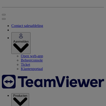
Contact salesafdeling
Aanmelden
Open web-app
Beheerconsole
Ticket
Klantenportaal
Producten