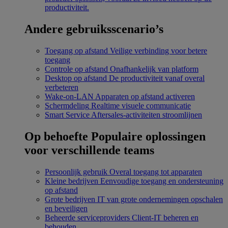
productiviteit.
Andere gebruiksscenario’s
Toegang op afstand
Veilige verbinding voor betere
toegang
Controle op afstand
Onafhankelijk van platform
Desktop op afstand
De productiviteit vanaf overal
verbeteren
Wake-on-LAN
Apparaten op afstand activeren
Schermdeling
Realtime visuele communicatie
Smart Service
Aftersales-activiteiten stroomlijnen
Op behoefte
Populaire oplossingen
voor verschillende teams
Persoonlijk gebruik
Overal toegang tot apparaten
Kleine bedrijven
Eenvoudige toegang en ondersteuning
op afstand
Grote bedrijven
IT van grote ondernemingen opschalen
en beveiligen
Beheerde serviceproviders
Client-IT beheren en
behouden