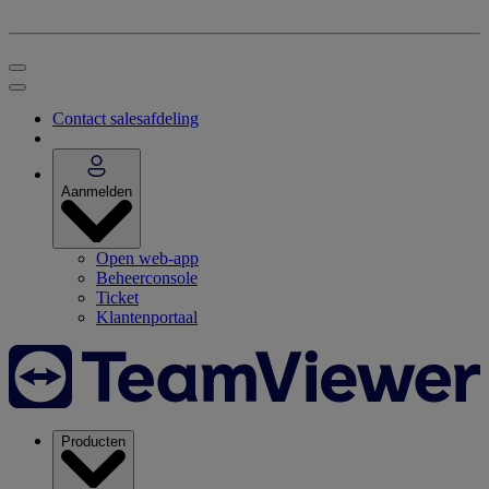
Contact salesafdeling
Aanmelden
Open web-app
Beheerconsole
Ticket
Klantenportaal
Producten