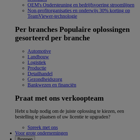
OEM's
Ondersteuning en bedrijfsvoering stroomlijnen
Non-profitorganisaties en onderwijs
30% korting op
TeamViewer-technologie
Per branches
Populaire oplossingen
gesorteerd per branche
Automotive
Landbouw
Logistiek
Productie
Detailhandel
Gezondheidszorg
Bankwezen en financiën
Praat met ons verkoopteam
Hebt u hulp nodig om de juiste oplossing te kiezen, een
bestelling te plaatsen of uw licentie te upgraden?
Spreek met ons
Voor grote ondernemingen
Bronnen