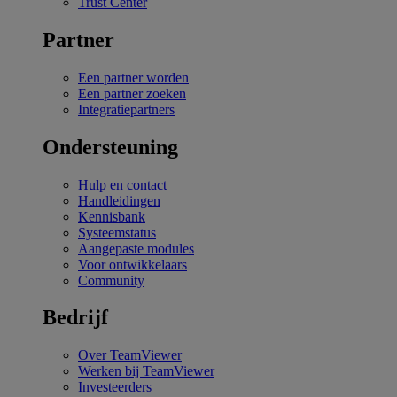
Trust Center
Partner
Een partner worden
Een partner zoeken
Integratiepartners
Ondersteuning
Hulp en contact
Handleidingen
Kennisbank
Systeemstatus
Aangepaste modules
Voor ontwikkelaars
Community
Bedrijf
Over TeamViewer
Werken bij TeamViewer
Investeerders