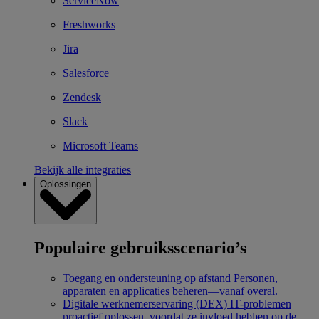
ServiceNow
Freshworks
Jira
Salesforce
Zendesk
Slack
Microsoft Teams
Bekijk alle integraties
Oplossingen
Populaire gebruiksscenario’s
Toegang en ondersteuning op afstand
Personen,
apparaten en applicaties beheren—vanaf overal.
Digitale werknemerservaring (DEX)
IT-problemen
proactief oplossen, voordat ze invloed hebben op de