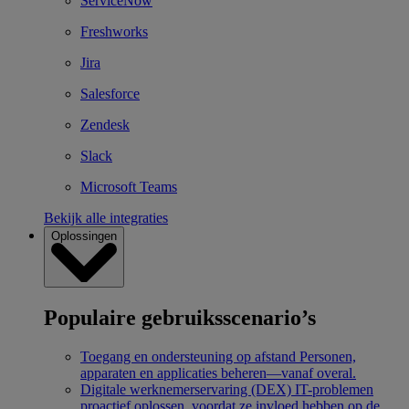
ServiceNow
Freshworks
Jira
Salesforce
Zendesk
Slack
Microsoft Teams
Bekijk alle integraties
Oplossingen
Populaire gebruiksscenario’s
Toegang en ondersteuning op afstand
Personen,
apparaten en applicaties beheren—vanaf overal.
Digitale werknemerservaring (DEX)
IT-problemen
proactief oplossen, voordat ze invloed hebben op de