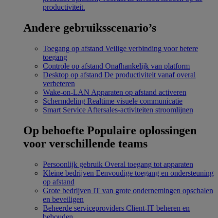
productiviteit.
Andere gebruiksscenario’s
Toegang op afstand
Veilige verbinding voor betere
toegang
Controle op afstand
Onafhankelijk van platform
Desktop op afstand
De productiviteit vanaf overal
verbeteren
Wake-on-LAN
Apparaten op afstand activeren
Schermdeling
Realtime visuele communicatie
Smart Service
Aftersales-activiteiten stroomlijnen
Op behoefte
Populaire oplossingen
voor verschillende teams
Persoonlijk gebruik
Overal toegang tot apparaten
Kleine bedrijven
Eenvoudige toegang en ondersteuning
op afstand
Grote bedrijven
IT van grote ondernemingen opschalen
en beveiligen
Beheerde serviceproviders
Client-IT beheren en
behouden