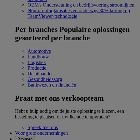
OEM's
Ondersteuning en bedrijfsvoering stroomlijnen
Non-profitorganisaties en onderwijs
30% korting op
TeamViewer-technologie
Per branches
Populaire oplossingen
gesorteerd per branche
Automotive
Landbouw
Logistiek
Productie
Detailhandel
Gezondheidszorg
Bankwezen en financiën
Praat met ons verkoopteam
Hebt u hulp nodig om de juiste oplossing te kiezen, een
bestelling te plaatsen of uw licentie te upgraden?
Spreek met ons
Voor grote ondernemingen
Bronnen