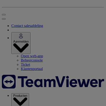
Contact salesafdeling
Aanmelden
Open web-app
Beheerconsole
Ticket
Klantenportaal
Producten