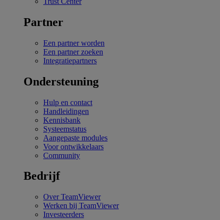
Trust Center
Partner
Een partner worden
Een partner zoeken
Integratiepartners
Ondersteuning
Hulp en contact
Handleidingen
Kennisbank
Systeemstatus
Aangepaste modules
Voor ontwikkelaars
Community
Bedrijf
Over TeamViewer
Werken bij TeamViewer
Investeerders