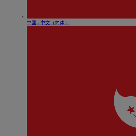
中国 - 中⽂（简体）