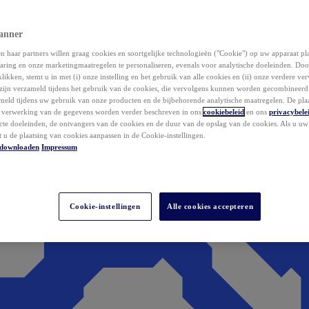
anner
 haar partners willen graag cookies en soortgelijke technologieën ("Cookie") op uw apparaat p
aring en onze marketingmaatregelen te personaliseren, evenals voor analytische doeleinden. Do
klikken, stemt u in met (i) onze instelling en het gebruik van alle cookies en (ii) onze verdere v
zijn verzameld tijdens het gebruik van de cookies, die vervolgens kunnen worden gecombineer
ameld tijdens uw gebruik van onze producten en de bijbehorende analytische maatregelen. De pla
e verwerking van de gegevens worden verder beschreven in ons
cookiebeleid
en ons
privacybele
acte doeleinden, de ontvangers van de cookies en de duur van de opslag van de cookies. Als u u
t u de plaatsing van cookies aanpassen in de Cookie-instellingen.
downloaden
Impressum
Cookie-instellingen
Alle cookies accepteren