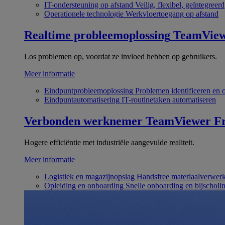
IT-ondersteuning op afstand
Veilig, flexibel, geïntegreerd
Operationele technologie
Werkvloertoegang op afstand
Realtime probleemoplossing
TeamVie
Los problemen op, voordat ze invloed hebben op gebruikers.
Meer informatie
Eindpuntprobleemoplossing
Problemen identificeren en 
Eindpuntautomatisering
IT-routinetaken automatiseren
Verbonden werknemer
TeamViewer Fr
Hogere efficiëntie met industriële aangevulde realiteit.
Meer informatie
Logistiek en magazijnopslag
Handsfree materiaalverwer
Opleiding en onboarding
Snelle onboarding en bijscholi