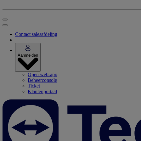
Contact salesafdeling
Aanmelden
Open web-app
Beheerconsole
Ticket
Klantenportaal