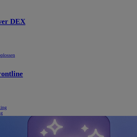
wer DEX
oplossen
ontline
king
ng