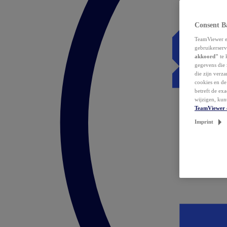
Consent B
TeamViewer en
gebruikerserv
akkoord"
te 
gegevens die 
die zijn verz
cookies en d
betreft de ex
wijzigen, kun
TeamViewer 
Imprint