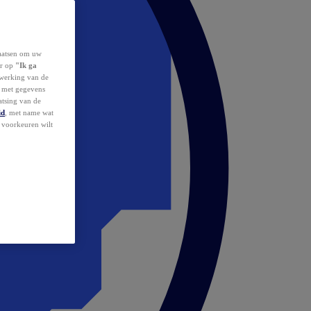
laatsen om uw
or op
"Ik ga
erwerking van de
d met gegevens
atsing van de
id
, met name wat
w voorkeuren wilt