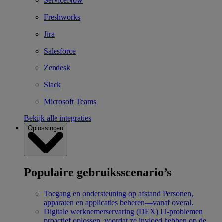
ServiceNow
Freshworks
Jira
Salesforce
Zendesk
Slack
Microsoft Teams
Bekijk alle integraties
Oplossingen
Populaire gebruiksscenario’s
Toegang en ondersteuning op afstand
Personen,
apparaten en applicaties beheren—vanaf overal.
Digitale werknemerservaring (DEX)
IT-problemen
proactief oplossen, voordat ze invloed hebben op de