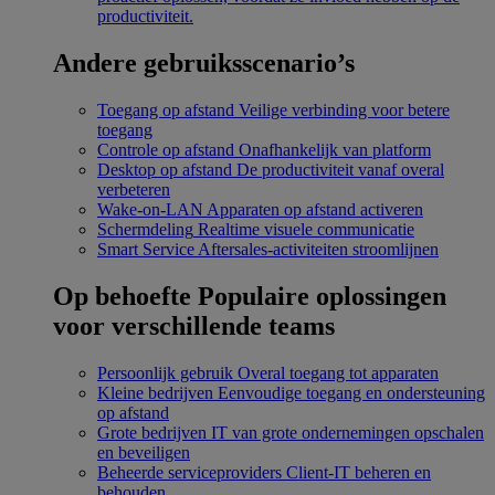
productiviteit.
Andere gebruiksscenario’s
Toegang op afstand
Veilige verbinding voor betere
toegang
Controle op afstand
Onafhankelijk van platform
Desktop op afstand
De productiviteit vanaf overal
verbeteren
Wake-on-LAN
Apparaten op afstand activeren
Schermdeling
Realtime visuele communicatie
Smart Service
Aftersales-activiteiten stroomlijnen
Op behoefte
Populaire oplossingen
voor verschillende teams
Persoonlijk gebruik
Overal toegang tot apparaten
Kleine bedrijven
Eenvoudige toegang en ondersteuning
op afstand
Grote bedrijven
IT van grote ondernemingen opschalen
en beveiligen
Beheerde serviceproviders
Client-IT beheren en
behouden