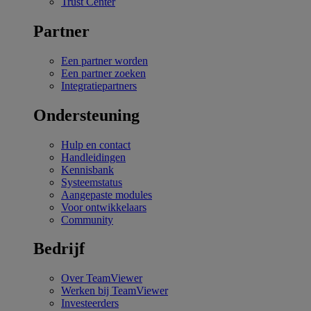
Trust Center
Partner
Een partner worden
Een partner zoeken
Integratiepartners
Ondersteuning
Hulp en contact
Handleidingen
Kennisbank
Systeemstatus
Aangepaste modules
Voor ontwikkelaars
Community
Bedrijf
Over TeamViewer
Werken bij TeamViewer
Investeerders