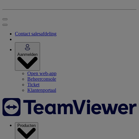
Contact salesafdeling
Aanmelden
Open web-app
Beheerconsole
Ticket
Klantenportaal
Producten