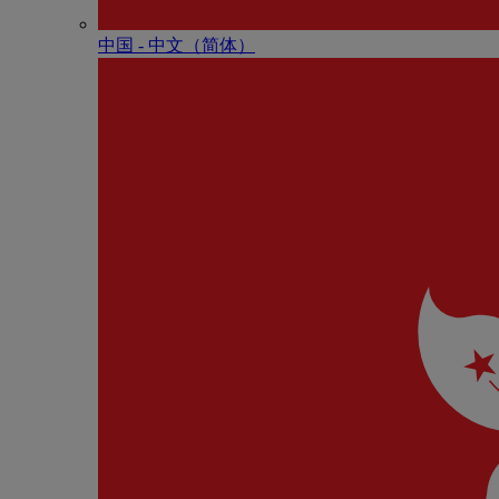
中国 - 中⽂（简体）