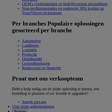
OEM's
Ondersteuning en bedrijfsvoering stroomlijnen
Non-profitorganisaties en onderwijs
30% korting op
TeamViewer-technologie
Per branches
Populaire oplossingen
gesorteerd per branche
Automotive
Landbouw
Logistiek
Productie
Detailhandel
Gezondheidszorg
Bankwezen en financiën
Praat met ons verkoopteam
Hebt u hulp nodig om de juiste oplossing te kiezen, een
bestelling te plaatsen of uw licentie te upgraden?
Spreek met ons
Voor grote ondernemingen
Bronnen