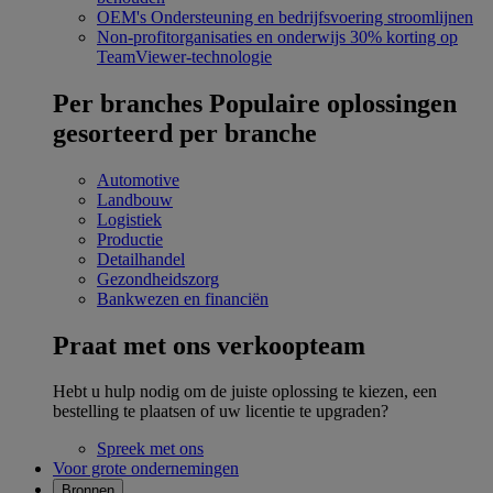
OEM's
Ondersteuning en bedrijfsvoering stroomlijnen
Non-profitorganisaties en onderwijs
30% korting op
TeamViewer-technologie
Per branches
Populaire oplossingen
gesorteerd per branche
Automotive
Landbouw
Logistiek
Productie
Detailhandel
Gezondheidszorg
Bankwezen en financiën
Praat met ons verkoopteam
Hebt u hulp nodig om de juiste oplossing te kiezen, een
bestelling te plaatsen of uw licentie te upgraden?
Spreek met ons
Voor grote ondernemingen
Bronnen