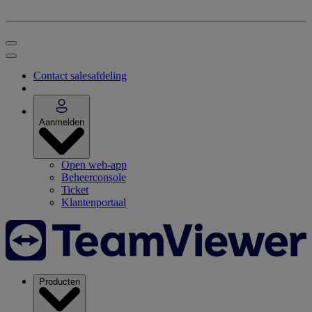
Contact salesafdeling
Aanmelden
Open web-app
Beheerconsole
Ticket
Klantenportaal
Producten