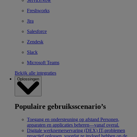
ServiceNow
Freshworks
Jira
Salesforce
Zendesk
Slack
Microsoft Teams
Bekijk alle integraties
Oplossingen
Populaire gebruiksscenario’s
Toegang en ondersteuning op afstand
Personen,
apparaten en applicaties beheren—vanaf overal.
Digitale werknemerservaring (DEX)
IT-problemen
proactief oplossen, voordat ze invloed hebben op de