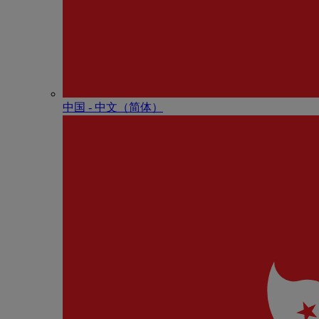
中国 - 中⽂（简体）