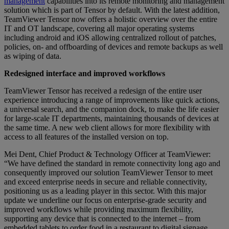
management
capabilities into its remote monitoring and management
solution which is part of Tensor by default. With the latest addition,
TeamViewer Tensor now offers a holistic overview over the entire
IT and OT landscape, covering all major operating systems
including android and iOS allowing centralized rollout of patches,
policies, on- and offboarding of devices and remote backups as well
as wiping of data.
Redesigned interface and improved workflows
TeamViewer Tensor has received a redesign of the entire user
experience introducing a range of improvements like quick actions,
a universal search, and the companion dock, to make the life easier
for large-scale IT departments, maintaining thousands of devices at
the same time. A new web client allows for more flexibility with
access to all features of the installed version on top.
Mei Dent, Chief Product & Technology Officer at TeamViewer:
“We have defined the standard in remote connectivity long ago and
consequently improved our solution TeamViewer Tensor to meet
and exceed enterprise needs in secure and reliable connectivity,
positioning us as a leading player in this sector. With this major
update we underline our focus on enterprise-grade security and
improved workflows while providing maximum flexibility,
supporting any device that is connected to the internet – from
embedded tablets to order food in a restaurant to digital signage