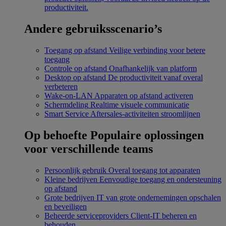
productiviteit.
Andere gebruiksscenario’s
Toegang op afstand
Veilige verbinding voor betere
toegang
Controle op afstand
Onafhankelijk van platform
Desktop op afstand
De productiviteit vanaf overal
verbeteren
Wake-on-LAN
Apparaten op afstand activeren
Schermdeling
Realtime visuele communicatie
Smart Service
Aftersales-activiteiten stroomlijnen
Op behoefte
Populaire oplossingen
voor verschillende teams
Persoonlijk gebruik
Overal toegang tot apparaten
Kleine bedrijven
Eenvoudige toegang en ondersteuning
op afstand
Grote bedrijven
IT van grote ondernemingen opschalen
en beveiligen
Beheerde serviceproviders
Client-IT beheren en
behouden