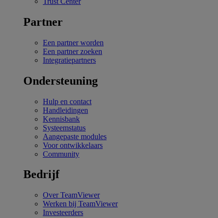
Trust Center
Partner
Een partner worden
Een partner zoeken
Integratiepartners
Ondersteuning
Hulp en contact
Handleidingen
Kennisbank
Systeemstatus
Aangepaste modules
Voor ontwikkelaars
Community
Bedrijf
Over TeamViewer
Werken bij TeamViewer
Investeerders