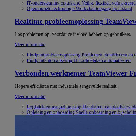
IT-ondersteuning op afstand
Veilig, flexibel, geïntegreerd
Operationele technologie
Werkvloertoegang op afstand
Realtime probleemoplossing
TeamVie
Los problemen op, voordat ze invloed hebben op gebruikers.
Meer informatie
Eindpuntprobleemoplossing
Problemen identificeren en 
Eindpuntautomatisering
IT-routinetaken automatiseren
Verbonden werknemer
TeamViewer Fr
Hogere efficiëntie met industriële aangevulde realiteit.
Meer informatie
Logistiek en magazijnopslag
Handsfree materiaalverwer
Opleiding en onboarding
Snelle onboarding en bijscholi