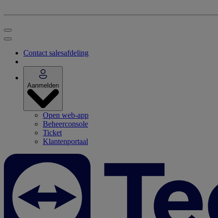
Contact salesafdeling
Aanmelden
Open web-app
Beheerconsole
Ticket
Klantenportaal