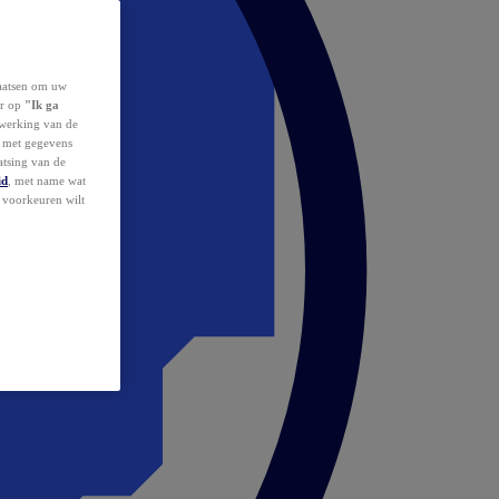
laatsen om uw
or op
"Ik ga
erwerking van de
d met gegevens
atsing van de
id
, met name wat
w voorkeuren wilt