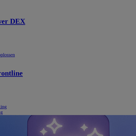
wer DEX
oplossen
ontline
king
ng