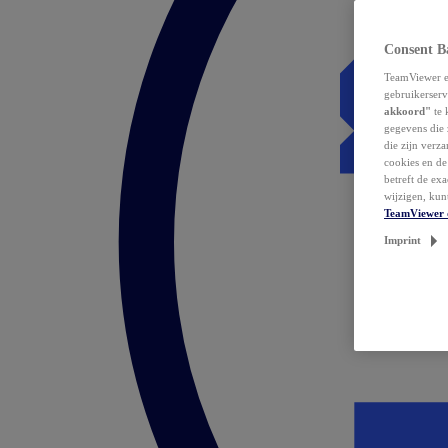
Consent B
TeamViewer en
gebruikerserv
akkoord"
te 
gegevens die 
die zijn verz
cookies en d
betreft de ex
wijzigen, kun
TeamViewer 
Imprint