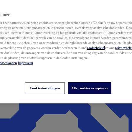
anner
 haar partners willen graag cookies en soortgelijke technologieën ("Cookie") op uw apparaat p
aring en onze marketingmaatregelen te personaliseren, evenals voor analytische doeleinden. Do
klikken, stemt u in met (i) onze instelling en het gebruik van alle cookies en (ii) onze verdere v
zijn verzameld tijdens het gebruik van de cookies, die vervolgens kunnen worden gecombineer
ameld tijdens uw gebruik van onze producten en de bijbehorende analytische maatregelen. De pla
e verwerking van de gegevens worden verder beschreven in ons
cookiebeleid
en ons
privacybele
acte doeleinden, de ontvangers van de cookies en de duur van de opslag van de cookies. Als u u
t u de plaatsing van cookies aanpassen in de Cookie-instellingen.
downloaden
Impressum
Cookie-instellingen
Alle cookies accepteren