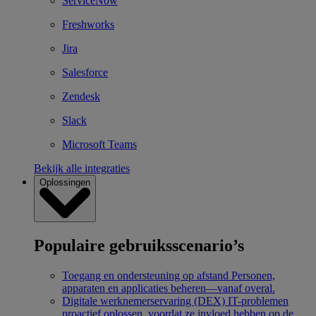
ServiceNow
Freshworks
Jira
Salesforce
Zendesk
Slack
Microsoft Teams
Bekijk alle integraties
Oplossingen
Populaire gebruiksscenario’s
Toegang en ondersteuning op afstand
Personen,
apparaten en applicaties beheren—vanaf overal.
Digitale werknemerservaring (DEX)
IT-problemen
proactief oplossen, voordat ze invloed hebben op de