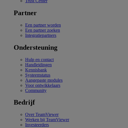
Trust Center
Partner
Een partner worden
Een partner zoeken
Integratiepartners
Ondersteuning
Hulp en contact
Handleidingen
Kennisbank
Systeemstatus
Aangepaste modules
Voor ontwikkelaars
Community
Bedrijf
Over TeamViewer
Werken bij TeamViewer
Investeerders