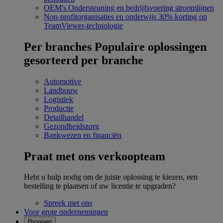
OEM's
Ondersteuning en bedrijfsvoering stroomlijnen
Non-profitorganisaties en onderwijs
30% korting op
TeamViewer-technologie
Per branches
Populaire oplossingen
gesorteerd per branche
Automotive
Landbouw
Logistiek
Productie
Detailhandel
Gezondheidszorg
Bankwezen en financiën
Praat met ons verkoopteam
Hebt u hulp nodig om de juiste oplossing te kiezen, een
bestelling te plaatsen of uw licentie te upgraden?
Spreek met ons
Voor grote ondernemingen
Bronnen