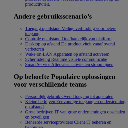
productiviteit.
Andere gebruiksscenario’s
Toegang op afstand
Veilige verbinding voor betere
toegang
Controle op afstand
Onafhankelijk van platform
Desktop op afstand
De productiviteit vanaf overal
verbeteren
Wake-on-LAN
Apparaten op afstand activeren
Schermdeling
Realtime visuele communicatie
Smart Service
Aftersales-activiteiten stroomlijnen
Op behoefte
Populaire oplossingen
voor verschillende teams
Persoonlijk gebruik
Overal toegang tot apparaten
Kleine bedrijven
Eenvoudige toegang en ondersteuning
op afstand
Grote bedrijven
IT van grote ondernemingen opschalen
en beveiligen
Beheerde serviceproviders
Client-IT beheren en
behouden