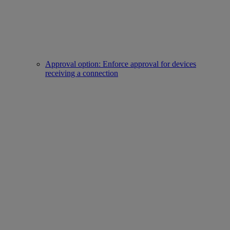
Approval option: Enforce approval for devices
receiving a connection