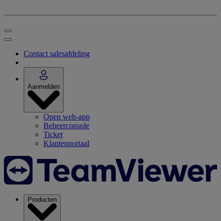
Contact salesafdeling
Aanmelden
Open web-app
Beheerconsole
Ticket
Klantenportaal
Producten