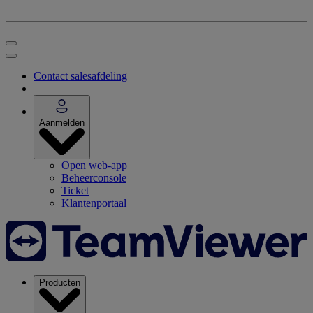
Contact salesafdeling
Aanmelden
Open web-app
Beheerconsole
Ticket
Klantenportaal
Producten