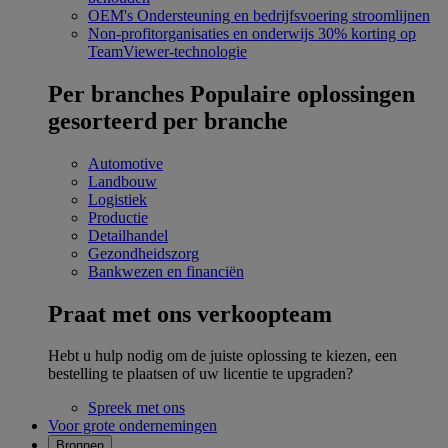
OEM's
Ondersteuning en bedrijfsvoering stroomlijnen
Non-profitorganisaties en onderwijs
30% korting op
TeamViewer-technologie
Per branches
Populaire oplossingen
gesorteerd per branche
Automotive
Landbouw
Logistiek
Productie
Detailhandel
Gezondheidszorg
Bankwezen en financiën
Praat met ons verkoopteam
Hebt u hulp nodig om de juiste oplossing te kiezen, een
bestelling te plaatsen of uw licentie te upgraden?
Spreek met ons
Voor grote ondernemingen
Bronnen