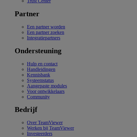
Trust Center
Partner
Een partner worden
Een partner zoeken
Integratiepartners
Ondersteuning
Hulp en contact
Handleidingen
Kennisbank
Systeemstatus
Aangepaste modules
Voor ontwikkelaars
Community
Bedrijf
Over TeamViewer
Werken bij TeamViewer
Investeerders