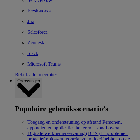
ServiceNow
Freshworks
Jira
Salesforce
Zendesk
Slack
Microsoft Teams
Bekijk alle integraties
Oplossingen
Populaire gebruiksscenario’s
Toegang en ondersteuning op afstand
Personen,
apparaten en applicaties beheren—vanaf overal.
Digitale werknemerservaring (DEX)
IT-problemen
proactief oplossen, voordat ze invloed hebben op de