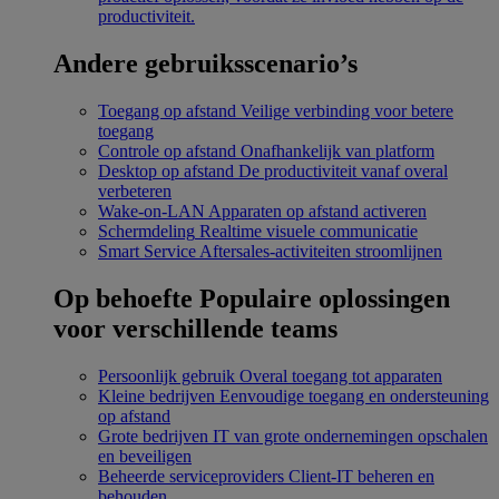
productiviteit.
Andere gebruiksscenario’s
Toegang op afstand
Veilige verbinding voor betere
toegang
Controle op afstand
Onafhankelijk van platform
Desktop op afstand
De productiviteit vanaf overal
verbeteren
Wake-on-LAN
Apparaten op afstand activeren
Schermdeling
Realtime visuele communicatie
Smart Service
Aftersales-activiteiten stroomlijnen
Op behoefte
Populaire oplossingen
voor verschillende teams
Persoonlijk gebruik
Overal toegang tot apparaten
Kleine bedrijven
Eenvoudige toegang en ondersteuning
op afstand
Grote bedrijven
IT van grote ondernemingen opschalen
en beveiligen
Beheerde serviceproviders
Client-IT beheren en
behouden