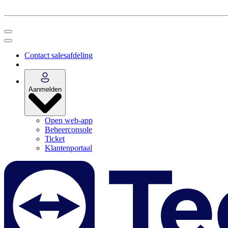
Contact salesafdeling
Aanmelden
Open web-app
Beheerconsole
Ticket
Klantenportaal