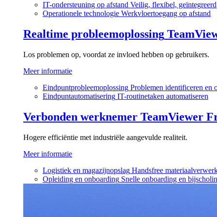
IT-ondersteuning op afstand
Veilig, flexibel, geïntegreerd
Operationele technologie
Werkvloertoegang op afstand
Realtime probleemoplossing
TeamVie
Los problemen op, voordat ze invloed hebben op gebruikers.
Meer informatie
Eindpuntprobleemoplossing
Problemen identificeren en 
Eindpuntautomatisering
IT-routinetaken automatiseren
Verbonden werknemer
TeamViewer Fr
Hogere efficiëntie met industriële aangevulde realiteit.
Meer informatie
Logistiek en magazijnopslag
Handsfree materiaalverwer
Opleiding en onboarding
Snelle onboarding en bijscholi