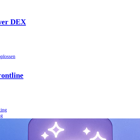
wer DEX
oplossen
ontline
king
ng