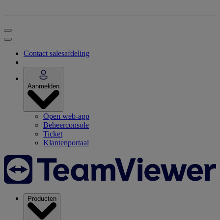
Contact salesafdeling
Aanmelden
Open web-app
Beheerconsole
Ticket
Klantenportaal
Producten