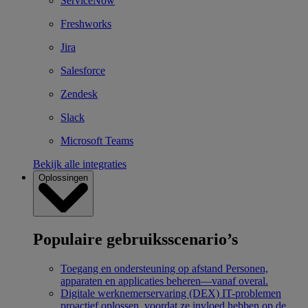
ServiceNow
Freshworks
Jira
Salesforce
Zendesk
Slack
Microsoft Teams
Bekijk alle integraties
Oplossingen
Populaire gebruiksscenario’s
Toegang en ondersteuning op afstand
Personen,
apparaten en applicaties beheren—vanaf overal.
Digitale werknemerservaring (DEX)
IT-problemen
proactief oplossen, voordat ze invloed hebben op de