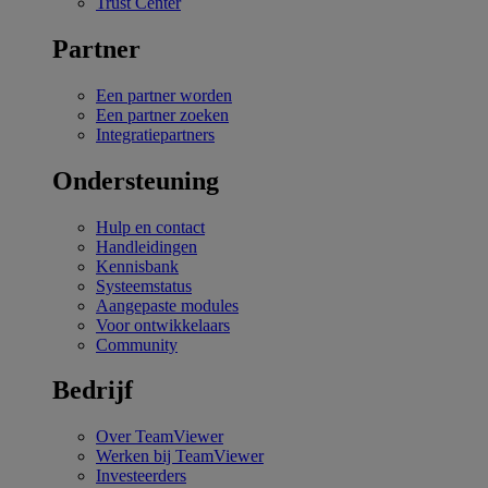
Trust Center
Partner
Een partner worden
Een partner zoeken
Integratiepartners
Ondersteuning
Hulp en contact
Handleidingen
Kennisbank
Systeemstatus
Aangepaste modules
Voor ontwikkelaars
Community
Bedrijf
Over TeamViewer
Werken bij TeamViewer
Investeerders