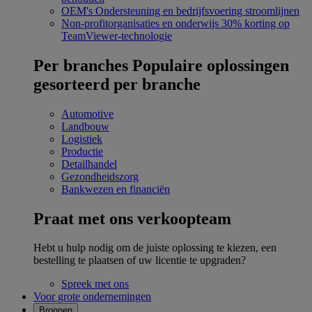
OEM's
Ondersteuning en bedrijfsvoering stroomlijnen
Non-profitorganisaties en onderwijs
30% korting op
TeamViewer-technologie
Per branches
Populaire oplossingen
gesorteerd per branche
Automotive
Landbouw
Logistiek
Productie
Detailhandel
Gezondheidszorg
Bankwezen en financiën
Praat met ons verkoopteam
Hebt u hulp nodig om de juiste oplossing te kiezen, een
bestelling te plaatsen of uw licentie te upgraden?
Spreek met ons
Voor grote ondernemingen
Bronnen