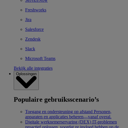
ServiceNow
Freshworks
Jira
Salesforce
Zendesk
Slack
Microsoft Teams
Bekijk alle integraties
Oplossingen
Populaire gebruiksscenario’s
Toegang en ondersteuning op afstand
Personen,
apparaten en applicaties beheren—vanaf overal.
Digitale werknemerservaring (DEX)
IT-problemen
proactief oplossen, voordat ze invloed hebben op de