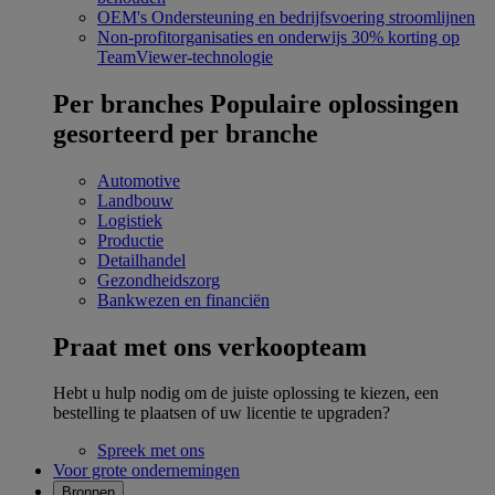
OEM's
Ondersteuning en bedrijfsvoering stroomlijnen
Non-profitorganisaties en onderwijs
30% korting op
TeamViewer-technologie
Per branches
Populaire oplossingen
gesorteerd per branche
Automotive
Landbouw
Logistiek
Productie
Detailhandel
Gezondheidszorg
Bankwezen en financiën
Praat met ons verkoopteam
Hebt u hulp nodig om de juiste oplossing te kiezen, een
bestelling te plaatsen of uw licentie te upgraden?
Spreek met ons
Voor grote ondernemingen
Bronnen