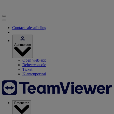
Contact salesafdeling
Aanmelden
Open web-app
Beheerconsole
Ticket
Klantenportaal
Producten