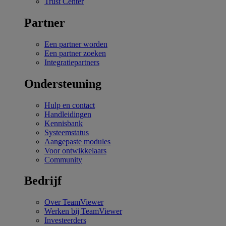
Trust Center
Partner
Een partner worden
Een partner zoeken
Integratiepartners
Ondersteuning
Hulp en contact
Handleidingen
Kennisbank
Systeemstatus
Aangepaste modules
Voor ontwikkelaars
Community
Bedrijf
Over TeamViewer
Werken bij TeamViewer
Investeerders