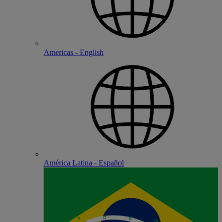
Americas - English
América Latina - Español