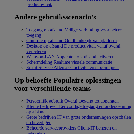
productiviteit.
Andere gebruiksscenario’s
Toegang op afstand
Veilige verbinding voor betere
toegang
Controle op afstand
Onafhankelijk van platform
Desktop op afstand
De productiviteit vanaf overal
verbeteren
Wake-on-LAN
Apparaten op afstand activeren
Schermdeling
Realtime visuele communicatie
Smart Service
Aftersales-activiteiten stroomlijnen
Op behoefte
Populaire oplossingen
voor verschillende teams
Persoonlijk gebruik
Overal toegang tot apparaten
Kleine bedrijven
Eenvoudige toegang en ondersteuning
op afstand
Grote bedrijven
IT van grote ondernemingen opschalen
en beveiligen
Beheerde serviceproviders
Client-IT beheren en
behouden