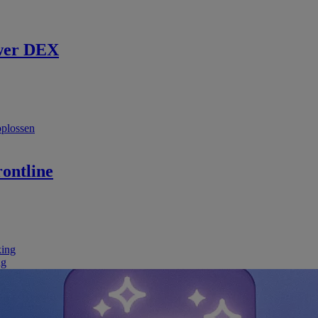
wer DEX
oplossen
ontline
king
ng