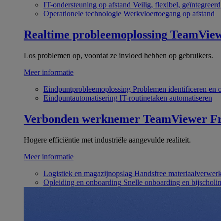
IT-ondersteuning op afstand
Veilig, flexibel, geïntegreerd
Operationele technologie
Werkvloertoegang op afstand
Realtime probleemoplossing
TeamVie
Los problemen op, voordat ze invloed hebben op gebruikers.
Meer informatie
Eindpuntprobleemoplossing
Problemen identificeren en 
Eindpuntautomatisering
IT-routinetaken automatiseren
Verbonden werknemer
TeamViewer Fr
Hogere efficiëntie met industriële aangevulde realiteit.
Meer informatie
Logistiek en magazijnopslag
Handsfree materiaalverwer
Opleiding en onboarding
Snelle onboarding en bijscholi