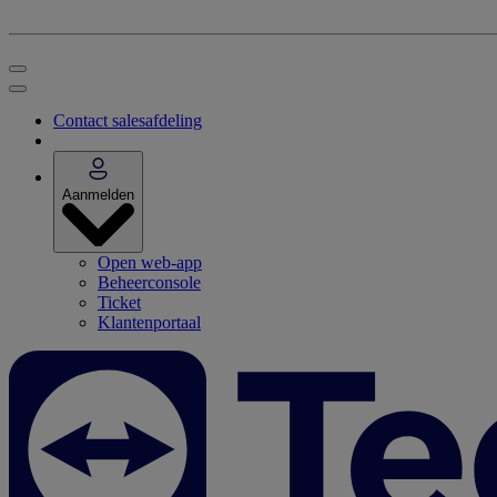
Contact salesafdeling
Aanmelden
Open web-app
Beheerconsole
Ticket
Klantenportaal