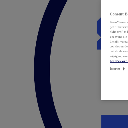
Consent B
TeamViewer en
gebruikerserv
akkoord"
te 
gegevens die 
die zijn verz
cookies en d
betreft de ex
wijzigen, kun
TeamViewer 
Imprint