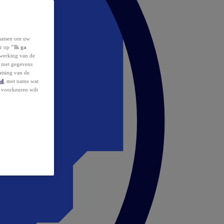
laatsen om uw
or op
"Ik ga
erwerking van de
d met gegevens
atsing van de
id
, met name wat
w voorkeuren wilt