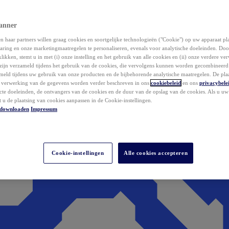
anner
 haar partners willen graag cookies en soortgelijke technologieën ("Cookie") op uw apparaat p
aring en onze marketingmaatregelen te personaliseren, evenals voor analytische doeleinden. Do
klikken, stemt u in met (i) onze instelling en het gebruik van alle cookies en (ii) onze verdere v
zijn verzameld tijdens het gebruik van de cookies, die vervolgens kunnen worden gecombineer
ameld tijdens uw gebruik van onze producten en de bijbehorende analytische maatregelen. De pla
e verwerking van de gegevens worden verder beschreven in ons
cookiebeleid
en ons
privacybele
acte doeleinden, de ontvangers van de cookies en de duur van de opslag van de cookies. Als u u
t u de plaatsing van cookies aanpassen in de Cookie-instellingen.
downloaden
Impressum
Cookie-instellingen
Alle cookies accepteren