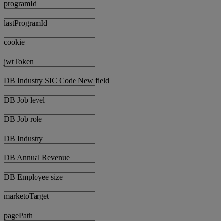
programId
lastProgramId
cookie
jwtToken
DB Industry SIC Code New field
DB Job level
DB Job role
DB Industry
DB Annual Revenue
DB Employee size
marketoTarget
pagePath