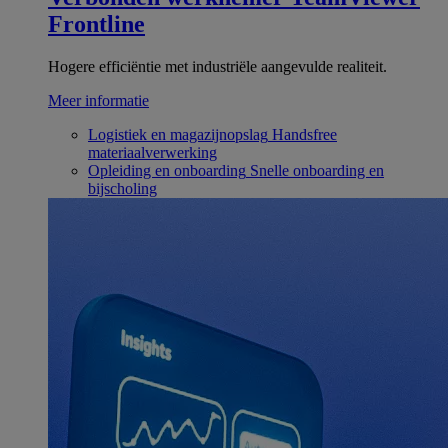
Frontline
Hogere efficiëntie met industriële aangevulde realiteit.
Meer informatie
Logistiek en magazijnopslag
Handsfree
materiaalverwerking
Opleiding en onboarding
Snelle onboarding en
bijscholing