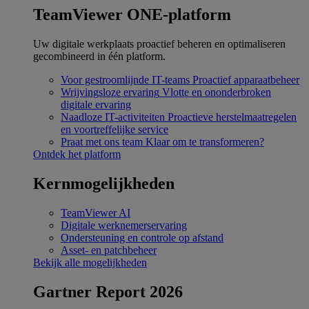
TeamViewer ONE-platform
Uw digitale werkplaats proactief beheren en optimaliseren
gecombineerd in één platform.
Voor gestroomlijnde IT-teams
Proactief apparaatbeheer
Wrijvingsloze ervaring
Vlotte en ononderbroken
digitale ervaring
Naadloze IT-activiteiten
Proactieve herstelmaatregelen
en voortreffelijke service
Praat met ons team
Klaar om te transformeren?
Ontdek het platform
Kernmogelijkheden
TeamViewer AI
Digitale werknemerservaring
Ondersteuning en controle op afstand
Asset- en patchbeheer
Bekijk alle mogelijkheden
Gartner Report 2026