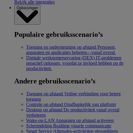
Bekijk alle integraties
Oplossingen
Populaire gebruiksscenario’s
Toegang en ondersteuning op afstand
Personen,
apparaten en applicaties beheren—vanaf overal.
Digitale werknemerservaring (DEX)
IT-problemen
proactief oplossen, voordat ze invloed hebben op de
productiviteit.
Andere gebruiksscenario’s
Toegang op afstand
Veilige verbinding voor betere
toegang
Controle op afstand
Onafhankelijk van platform
Desktop op afstand
De productiviteit vanaf overal
verbeteren
Wake-on-LAN
Apparaten op afstand activeren
Schermdeling
Realtime visuele communicatie
Smart Service
Aftersales-activiteiten stroomlijnen