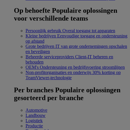
Op behoefte
Populaire oplossingen
voor verschillende teams
Persoonlijk gebruik
Overal toegang tot apparaten
Kleine bedrijven
Eenvoudige toegang en ondersteuning
op afstand
Grote bedrijven
IT van grote ondernemingen opschalen
en beveiligen
Beheerde serviceproviders
Client-IT beheren en
behouden
OEM's
Ondersteuning en bedrijfsvoering stroomlijnen
Non-profitorganisaties en onderwijs
30% korting op
TeamViewer-technologie
Per branches
Populaire oplossingen
gesorteerd per branche
Automotive
Landbouw
Logistiek
Productie