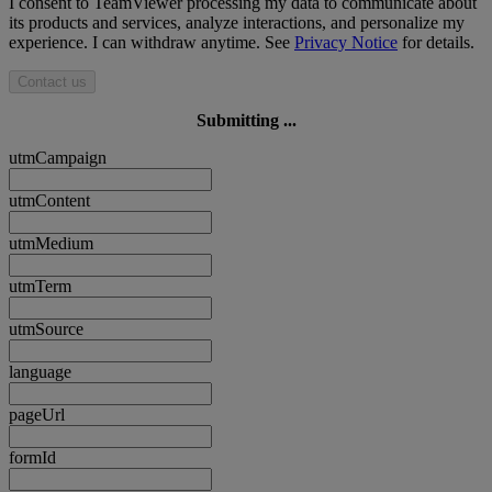
I consent to TeamViewer processing my data to communicate about
its products and services, analyze interactions, and personalize my
experience. I can withdraw anytime. See
Privacy Notice
for details.
Contact us
Submitting ...
utmCampaign
utmContent
utmMedium
utmTerm
utmSource
language
pageUrl
formId