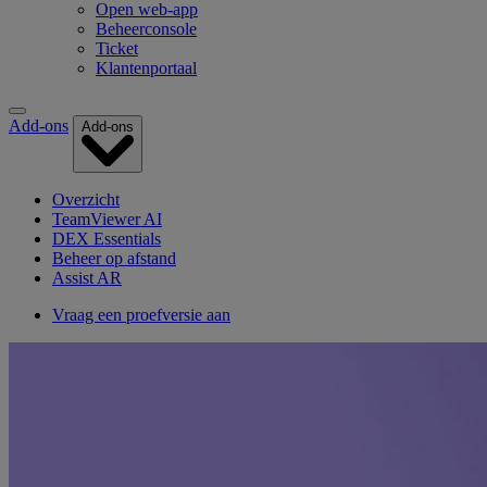
Open web-app
Beheerconsole
Ticket
Klantenportaal
Add-ons
Add-ons
Overzicht
TeamViewer AI
DEX Essentials
Beheer op afstand
Assist AR
Vraag een proefversie aan