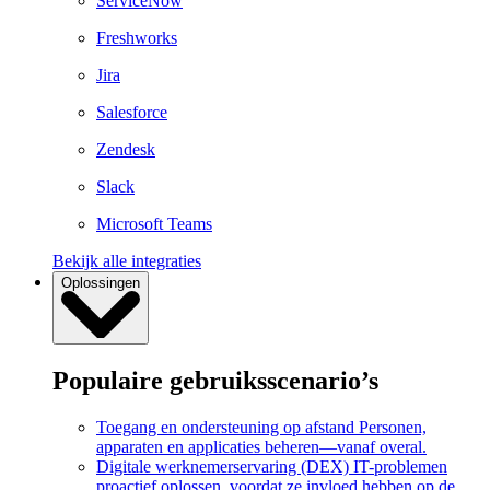
ServiceNow
Freshworks
Jira
Salesforce
Zendesk
Slack
Microsoft Teams
Bekijk alle integraties
Oplossingen
Populaire gebruiksscenario’s
Toegang en ondersteuning op afstand
Personen,
apparaten en applicaties beheren—vanaf overal.
Digitale werknemerservaring (DEX)
IT-problemen
proactief oplossen, voordat ze invloed hebben op de