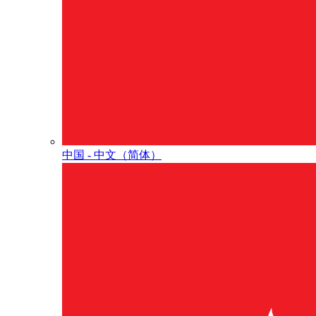
中国 - 中⽂（简体）