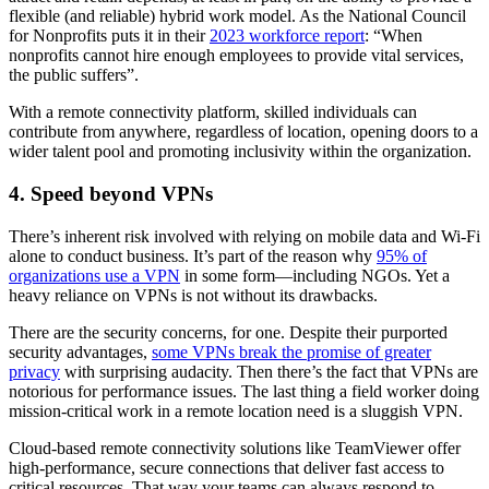
flexible (and reliable) hybrid work model. As the National Council
for Nonprofits puts it in their
2023 workforce report
: “When
nonprofits cannot hire enough employees to provide vital services,
the public suffers”.
With a remote connectivity platform, skilled individuals can
contribute from anywhere, regardless of location, opening doors to a
wider talent pool and promoting inclusivity within the organization.
4. Speed beyond VPNs
There’s inherent risk involved with relying on mobile data and Wi-Fi
alone to conduct business. It’s part of the reason why
95% of
organizations use a VPN
in some form—including NGOs. Yet a
heavy reliance on VPNs is not without its drawbacks.
There are the security concerns, for one. Despite their purported
security advantages,
some VPNs break the promise of greater
privacy
with surprising audacity. Then there’s the fact that VPNs are
notorious for performance issues. The last thing a field worker doing
mission-critical work in a remote location need is a sluggish VPN.
Cloud-based remote connectivity solutions like TeamViewer offer
high-performance, secure connections that deliver fast access to
critical resources. That way your teams can always respond to