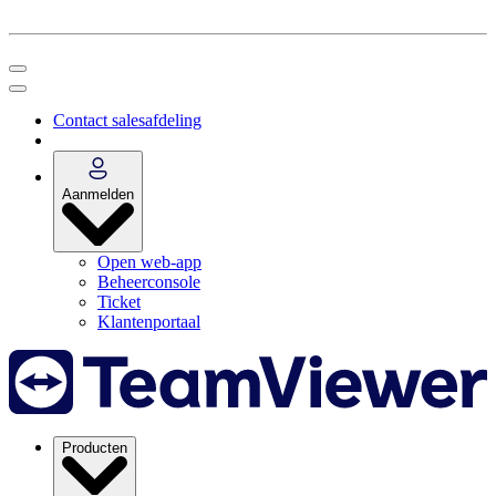
Contact salesafdeling
Aanmelden
Open web-app
Beheerconsole
Ticket
Klantenportaal
Producten