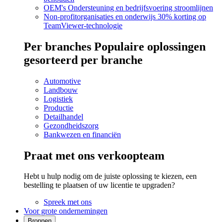
OEM's
Ondersteuning en bedrijfsvoering stroomlijnen
Non-profitorganisaties en onderwijs
30% korting op
TeamViewer-technologie
Per branches
Populaire oplossingen
gesorteerd per branche
Automotive
Landbouw
Logistiek
Productie
Detailhandel
Gezondheidszorg
Bankwezen en financiën
Praat met ons verkoopteam
Hebt u hulp nodig om de juiste oplossing te kiezen, een
bestelling te plaatsen of uw licentie te upgraden?
Spreek met ons
Voor grote ondernemingen
Bronnen