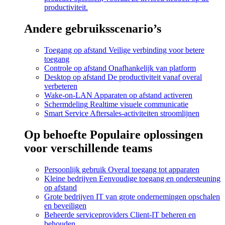
productiviteit.
Andere gebruiksscenario’s
Toegang op afstand
Veilige verbinding voor betere
toegang
Controle op afstand
Onafhankelijk van platform
Desktop op afstand
De productiviteit vanaf overal
verbeteren
Wake-on-LAN
Apparaten op afstand activeren
Schermdeling
Realtime visuele communicatie
Smart Service
Aftersales-activiteiten stroomlijnen
Op behoefte
Populaire oplossingen
voor verschillende teams
Persoonlijk gebruik
Overal toegang tot apparaten
Kleine bedrijven
Eenvoudige toegang en ondersteuning
op afstand
Grote bedrijven
IT van grote ondernemingen opschalen
en beveiligen
Beheerde serviceproviders
Client-IT beheren en
behouden