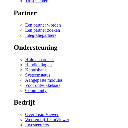
Trust Center
Partner
Een partner worden
Een partner zoeken
Integratiepartners
Ondersteuning
Hulp en contact
Handleidingen
Kennisbank
Systeemstatus
Aangepaste modules
Voor ontwikkelaars
Community
Bedrijf
Over TeamViewer
Werken bij TeamViewer
Investeerders