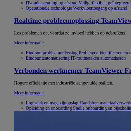
IT-ondersteuning op afstand
Veilig, flexibel, geïntegreerd
Operationele technologie
Werkvloertoegang op afstand
Realtime probleemoplossing
TeamVie
Los problemen op, voordat ze invloed hebben op gebruikers.
Meer informatie
Eindpuntprobleemoplossing
Problemen identificeren en 
Eindpuntautomatisering
IT-routinetaken automatiseren
Verbonden werknemer
TeamViewer Fr
Hogere efficiëntie met industriële aangevulde realiteit.
Meer informatie
Logistiek en magazijnopslag
Handsfree materiaalverwer
Opleiding en onboarding
Snelle onboarding en bijscholi