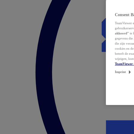
Consent B
TeamViewer en
gebruikerserv
akkoord"
te 
gegevens die 
die zijn verz
cookies en d
betreft de ex
wijzigen, kun
TeamViewer 
Imprint