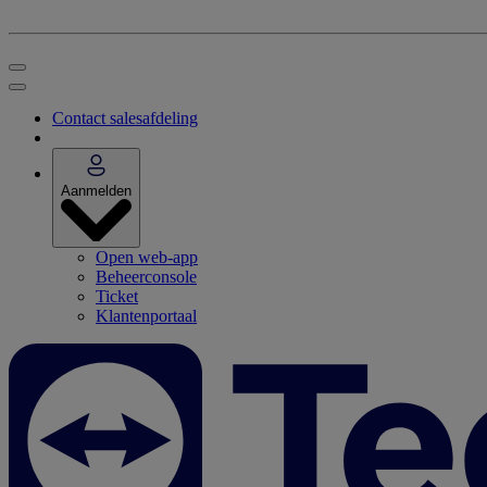
Contact salesafdeling
Aanmelden
Open web-app
Beheerconsole
Ticket
Klantenportaal