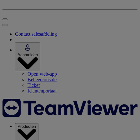
Contact salesafdeling
Aanmelden
Open web-app
Beheerconsole
Ticket
Klantenportaal
Producten