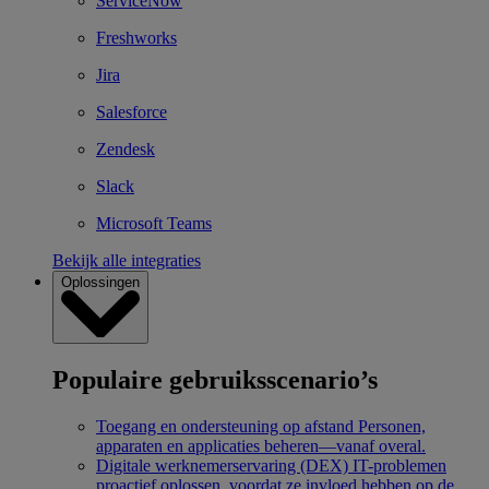
ServiceNow
Freshworks
Jira
Salesforce
Zendesk
Slack
Microsoft Teams
Bekijk alle integraties
Oplossingen
Populaire gebruiksscenario’s
Toegang en ondersteuning op afstand
Personen,
apparaten en applicaties beheren—vanaf overal.
Digitale werknemerservaring (DEX)
IT-problemen
proactief oplossen, voordat ze invloed hebben op de