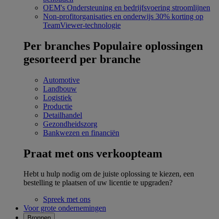
OEM's
Ondersteuning en bedrijfsvoering stroomlijnen
Non-profitorganisaties en onderwijs
30% korting op
TeamViewer-technologie
Per branches
Populaire oplossingen
gesorteerd per branche
Automotive
Landbouw
Logistiek
Productie
Detailhandel
Gezondheidszorg
Bankwezen en financiën
Praat met ons verkoopteam
Hebt u hulp nodig om de juiste oplossing te kiezen, een
bestelling te plaatsen of uw licentie te upgraden?
Spreek met ons
Voor grote ondernemingen
Bronnen