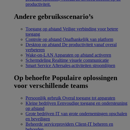
productiviteit.
Andere gebruiksscenario’s
Toegang op afstand
Veilige verbinding voor betere
toegang
Controle op afstand
Onafhankelijk van platform
Desktop op afstand
De productiviteit vanaf overal
verbeteren
Wake-on-LAN
Apparaten op afstand activeren
Schermdeling
Realtime visuele communicatie
Smart Service
Aftersales-activiteiten stroomlijnen
Op behoefte
Populaire oplossingen
voor verschillende teams
Persoonlijk gebruik
Overal toegang tot apparaten
Kleine bedrijven
Eenvoudige toegang en ondersteuning
op afstand
Grote bedrijven
IT van grote ondernemingen opschalen
en beveiligen
Beheerde serviceproviders
Client-IT beheren en
behouden