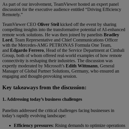
As part of our involvement, TeamViewer hosted an expert panel
discussion for the executive audience entitled “Driving Efficiency
Remotely.”
TeamViewer CEO
Oliver Steil
kicked off the event by sharing
compelling insights into the transformative potential of AI-enhanced
remote work solutions. He was then joined by panelists
Bradley
Lord
, Team Representative and Chief Communications Officer
with the Mercedes-AMG PETRONAS Formula One Team,
and
Edgardo Ferrero
, Head of the Service Department at Cimbali
Group, both of whom offered real-world examples of how remote
connectivity is reshaping their industries. The discussion was
expertly moderated by Microsoft’s
Edith Wittmann
, General
Manager of Global Partner Solutions, Germany, who ensured an
engaging and thought-provoking session.
Key takeaways from the discussion:
1. Addressing today’s business challenges
Panelists addressed the critical challenges facing businesses in
today’s rapidly evolving landscape:
Efficiency pressures
: Rising demands to optimize operations