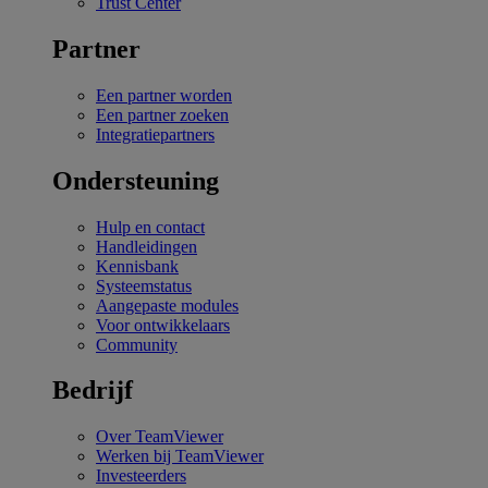
Trust Center
Partner
Een partner worden
Een partner zoeken
Integratiepartners
Ondersteuning
Hulp en contact
Handleidingen
Kennisbank
Systeemstatus
Aangepaste modules
Voor ontwikkelaars
Community
Bedrijf
Over TeamViewer
Werken bij TeamViewer
Investeerders