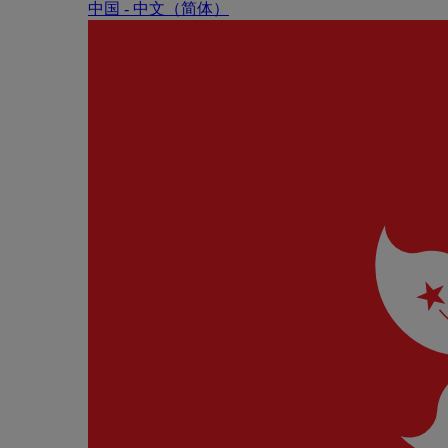
中国 - 中⽂（简体）