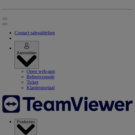
Contact salesafdeling
Aanmelden
Open web-app
Beheerconsole
Ticket
Klantenportaal
Producten