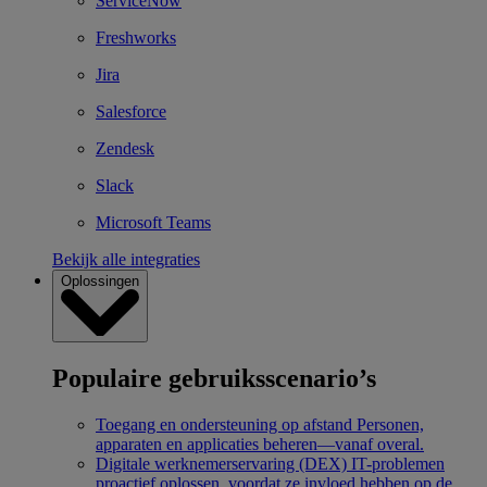
ServiceNow
Freshworks
Jira
Salesforce
Zendesk
Slack
Microsoft Teams
Bekijk alle integraties
Oplossingen
Populaire gebruiksscenario’s
Toegang en ondersteuning op afstand
Personen,
apparaten en applicaties beheren—vanaf overal.
Digitale werknemerservaring (DEX)
IT-problemen
proactief oplossen, voordat ze invloed hebben op de