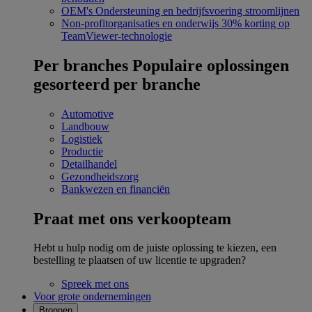
OEM's
Ondersteuning en bedrijfsvoering stroomlijnen
Non-profitorganisaties en onderwijs
30% korting op
TeamViewer-technologie
Per branches
Populaire oplossingen
gesorteerd per branche
Automotive
Landbouw
Logistiek
Productie
Detailhandel
Gezondheidszorg
Bankwezen en financiën
Praat met ons verkoopteam
Hebt u hulp nodig om de juiste oplossing te kiezen, een
bestelling te plaatsen of uw licentie te upgraden?
Spreek met ons
Voor grote ondernemingen
Bronnen