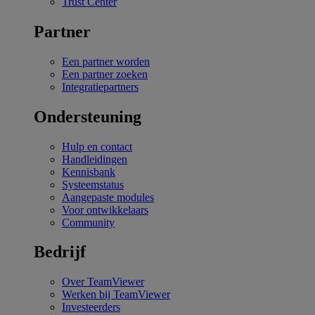
Trust Center
Partner
Een partner worden
Een partner zoeken
Integratiepartners
Ondersteuning
Hulp en contact
Handleidingen
Kennisbank
Systeemstatus
Aangepaste modules
Voor ontwikkelaars
Community
Bedrijf
Over TeamViewer
Werken bij TeamViewer
Investeerders