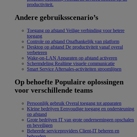
productiviteit.
Andere gebruiksscenario’s
Toegang op afstand
Veilige verbinding voor betere
toegang
Controle op afstand
Onafhankelijk van platform
Desktop op afstand
De productiviteit vanaf overal
verbeteren
Wake-on-LAN
Apparaten op afstand activeren
Schermdeling
Realtime visuele communicatie
Smart Service
Aftersales-activiteiten stroomlijnen
Op behoefte
Populaire oplossingen
voor verschillende teams
Persoonlijk gebruik
Overal toegang tot apparaten
Kleine bedrijven
Eenvoudige toegang en ondersteuning
op afstand
Grote bedrijven
IT van grote ondernemingen opschalen
en beveiligen
Beheerde serviceproviders
Client-IT beheren en
behouden