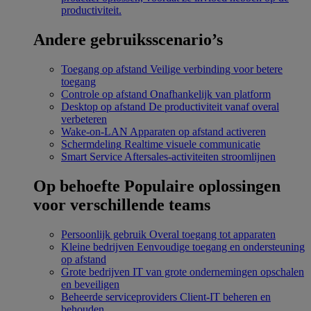
productiviteit.
Andere gebruiksscenario’s
Toegang op afstand
Veilige verbinding voor betere
toegang
Controle op afstand
Onafhankelijk van platform
Desktop op afstand
De productiviteit vanaf overal
verbeteren
Wake-on-LAN
Apparaten op afstand activeren
Schermdeling
Realtime visuele communicatie
Smart Service
Aftersales-activiteiten stroomlijnen
Op behoefte
Populaire oplossingen
voor verschillende teams
Persoonlijk gebruik
Overal toegang tot apparaten
Kleine bedrijven
Eenvoudige toegang en ondersteuning
op afstand
Grote bedrijven
IT van grote ondernemingen opschalen
en beveiligen
Beheerde serviceproviders
Client-IT beheren en
behouden