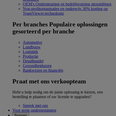
OEM's
Ondersteuning en bedrijfsvoering stroomlijnen
Non-profitorganisaties en onderwijs
30% korting op
TeamViewer-technologie
Per branches
Populaire oplossingen
gesorteerd per branche
Automotive
Landbouw
Logistiek
Productie
Detailhandel
Gezondheidszorg
Bankwezen en financiën
Praat met ons verkoopteam
Hebt u hulp nodig om de juiste oplossing te kiezen, een
bestelling te plaatsen of uw licentie te upgraden?
Spreek met ons
Voor grote ondernemingen
Bronnen