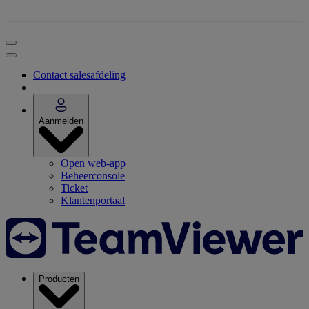
Contact salesafdeling
Aanmelden
Open web-app
Beheerconsole
Ticket
Klantenportaal
Producten