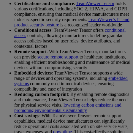
Certifications and compliance
:
TeamViewer Tensor
holds
various certifications, including SOC 2, HIPAA, and GDPR
compliance, ensuring that medical device manufacturers meet
industry-specific security requirements.
TeamViewer’s IT and
product security posture
is a recognized leader worldwide
Conditional access
: TeamViewer Tensor offers
conditional
access
controls, allowing manufacturers to define granular
access policies based on user roles, device attributes, and
contextual factors
Remote support
: With TeamViewer Tensor, manufacturers
can provide
secure remote support
to healthcare institutions,
enabling efficient troubleshooting and maintenance of medical
devices without compromising security
Embedded devices
: TeamViewer Tensor supports a wide
range of devices and operating systems, including
embedded
systems
commonly used in medical devices, ensuring
compatibility and ease of integration
Reducing carbon footprint
: By enabling remote diagnostics
and maintenance, TeamViewer Tensor helps reduce the need
for physical service visits,
lowering carbon emissions and
promoting environmental sustainability
Cost savings
: With TeamViewer Tensor's remote support
capabilities, medical device manufacturers can significantly
reduce operational costs associated with on-site service visits,
travel expenses, and
downtime
. This cost-effective solution