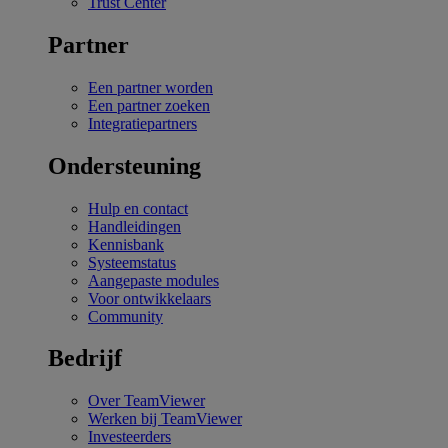
Trust Center
Partner
Een partner worden
Een partner zoeken
Integratiepartners
Ondersteuning
Hulp en contact
Handleidingen
Kennisbank
Systeemstatus
Aangepaste modules
Voor ontwikkelaars
Community
Bedrijf
Over TeamViewer
Werken bij TeamViewer
Investeerders