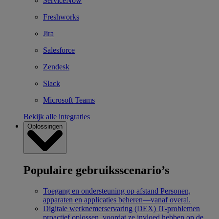
ServiceNow
Freshworks
Jira
Salesforce
Zendesk
Slack
Microsoft Teams
Bekijk alle integraties
Oplossingen
Populaire gebruiksscenario’s
Toegang en ondersteuning op afstand
Personen,
apparaten en applicaties beheren—vanaf overal.
Digitale werknemerservaring (DEX)
IT-problemen
proactief oplossen, voordat ze invloed hebben op de