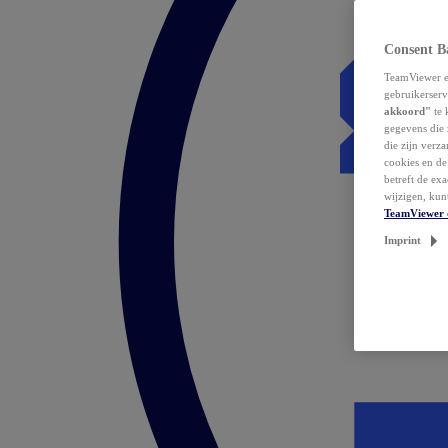
Consent B
TeamViewer en
gebruikerserv
akkoord"
te 
gegevens die 
die zijn verz
cookies en d
betreft de ex
wijzigen, kun
TeamViewer 
Imprint