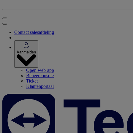
Contact salesafdeling
Aanmelden
Open web-app
Beheerconsole
Ticket
Klantenportaal