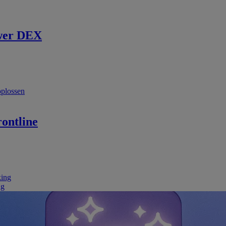
wer DEX
oplossen
ontline
king
ng