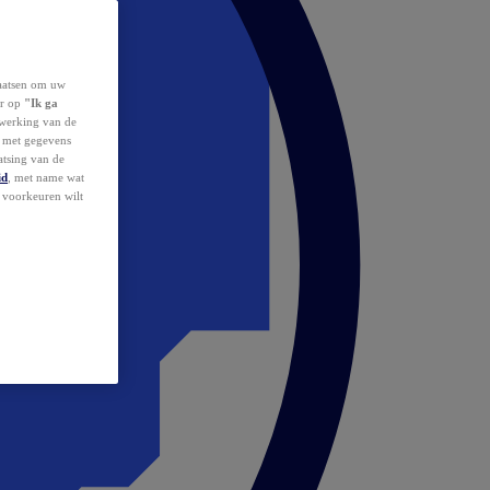
laatsen om uw
or op
"Ik ga
erwerking van de
d met gegevens
atsing van de
id
, met name wat
w voorkeuren wilt