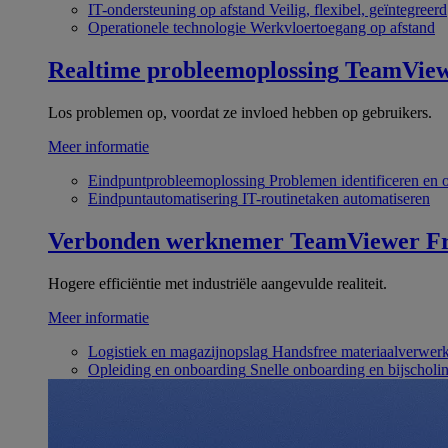
IT-ondersteuning op afstand
Veilig, flexibel, geïntegreerd
Operationele technologie
Werkvloertoegang op afstand
Realtime probleemoplossing
TeamVie
Los problemen op, voordat ze invloed hebben op gebruikers.
Meer informatie
Eindpuntprobleemoplossing
Problemen identificeren en 
Eindpuntautomatisering
IT-routinetaken automatiseren
Verbonden werknemer
TeamViewer Fr
Hogere efficiëntie met industriële aangevulde realiteit.
Meer informatie
Logistiek en magazijnopslag
Handsfree materiaalverwer
Opleiding en onboarding
Snelle onboarding en bijscholi