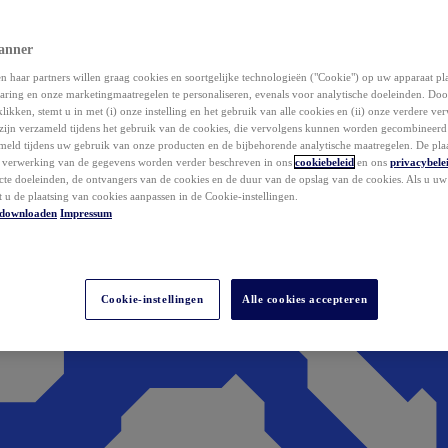
anner
 haar partners willen graag cookies en soortgelijke technologieën ("Cookie") op uw apparaat p
aring en onze marketingmaatregelen te personaliseren, evenals voor analytische doeleinden. Do
klikken, stemt u in met (i) onze instelling en het gebruik van alle cookies en (ii) onze verdere v
zijn verzameld tijdens het gebruik van de cookies, die vervolgens kunnen worden gecombineer
ameld tijdens uw gebruik van onze producten en de bijbehorende analytische maatregelen. De pla
e verwerking van de gegevens worden verder beschreven in ons
cookiebeleid
en ons
privacybele
acte doeleinden, de ontvangers van de cookies en de duur van de opslag van de cookies. Als u u
t u de plaatsing van cookies aanpassen in de Cookie-instellingen.
downloaden
Impressum
Cookie-instellingen
Alle cookies accepteren