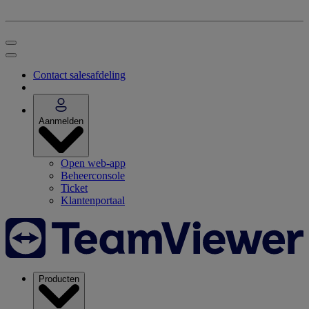
Contact salesafdeling
Aanmelden
Open web-app
Beheerconsole
Ticket
Klantenportaal
Producten