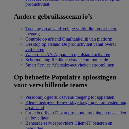
productiviteit.
Andere gebruiksscenario’s
Toegang op afstand
Veilige verbinding voor betere
toegang
Controle op afstand
Onafhankelijk van platform
Desktop op afstand
De productiviteit vanaf overal
verbeteren
Wake-on-LAN
Apparaten op afstand activeren
Schermdeling
Realtime visuele communicatie
Smart Service
Aftersales-activiteiten stroomlijnen
Op behoefte
Populaire oplossingen
voor verschillende teams
Persoonlijk gebruik
Overal toegang tot apparaten
Kleine bedrijven
Eenvoudige toegang en ondersteuning
op afstand
Grote bedrijven
IT van grote ondernemingen opschalen
en beveiligen
Beheerde serviceproviders
Client-IT beheren en
behouden