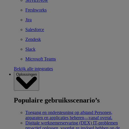
ServiceNow
Freshworks
Jira
Salesforce
Zendesk
Slack
Microsoft Teams
Bekijk alle integraties
Oplossingen
Populaire gebruiksscenario’s
Toegang en ondersteuning op afstand
Personen,
apparaten en applicaties beheren—vanaf overal.
Digitale werknemerservaring (DEX)
IT-problemen
proactief oplossen, voordat ze invloed hebben op de