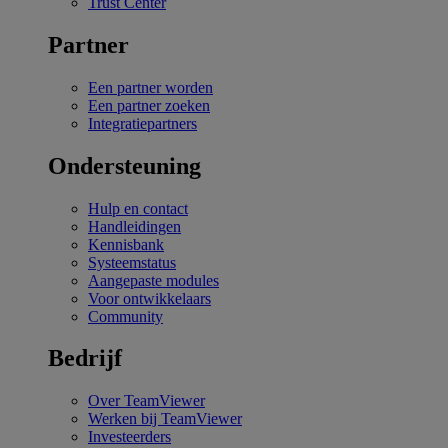
Trust Center
Partner
Een partner worden
Een partner zoeken
Integratiepartners
Ondersteuning
Hulp en contact
Handleidingen
Kennisbank
Systeemstatus
Aangepaste modules
Voor ontwikkelaars
Community
Bedrijf
Over TeamViewer
Werken bij TeamViewer
Investeerders