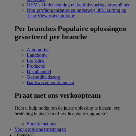
OEM's
Ondersteuning en bedrijfsvoering stroomlijnen
Non-profitorganisaties en onderwijs
30% korting op
TeamViewer-technologie
Per branches
Populaire oplossingen
gesorteerd per branche
Automotive
Landbouw
Logistiek
Productie
Detailhandel
Gezondheidszorg
Bankwezen en financiën
Praat met ons verkoopteam
Hebt u hulp nodig om de juiste oplossing te kiezen, een
bestelling te plaatsen of uw licentie te upgraden?
Spreek met ons
Voor grote ondernemingen
Bronnen