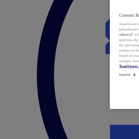
Consent B
TeamViewer en
gebruikerserv
akkoord"
te 
gegevens die 
die zijn verz
cookies en d
betreft de ex
wijzigen, kun
TeamViewer 
Imprint