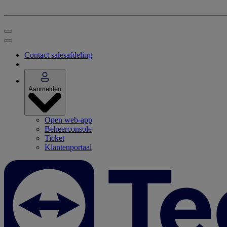
Contact salesafdeling
Aanmelden
Open web-app
Beheerconsole
Ticket
Klantenportaal