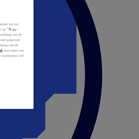
laatsen om uw
or op
"Ik ga
erwerking van de
d met gegevens
atsing van de
id
, met name wat
w voorkeuren wilt