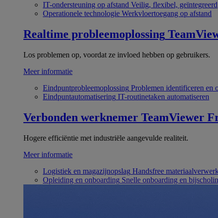
IT-ondersteuning op afstand
Veilig, flexibel, geïntegreerd
Operationele technologie
Werkvloertoegang op afstand
Realtime probleemoplossing
TeamVie
Los problemen op, voordat ze invloed hebben op gebruikers.
Meer informatie
Eindpuntprobleemoplossing
Problemen identificeren en 
Eindpuntautomatisering
IT-routinetaken automatiseren
Verbonden werknemer
TeamViewer Fr
Hogere efficiëntie met industriële aangevulde realiteit.
Meer informatie
Logistiek en magazijnopslag
Handsfree materiaalverwer
Opleiding en onboarding
Snelle onboarding en bijscholi