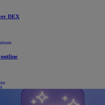
wer DEX
oplossen
ontline
king
ng