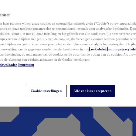
anner
 haar partners willen graag cookies en soortgelijke technologieën ("Cookie") op uw apparaat p
aring en onze marketingmaatregelen te personaliseren, evenals voor analytische doeleinden. Do
klikken, stemt u in met (i) onze instelling en het gebruik van alle cookies en (ii) onze verdere v
zijn verzameld tijdens het gebruik van de cookies, die vervolgens kunnen worden gecombineer
ameld tijdens uw gebruik van onze producten en de bijbehorende analytische maatregelen. De pla
e verwerking van de gegevens worden verder beschreven in ons
cookiebeleid
en ons
privacybele
acte doeleinden, de ontvangers van de cookies en de duur van de opslag van de cookies. Als u u
t u de plaatsing van cookies aanpassen in de Cookie-instellingen.
downloaden
Impressum
Cookie-instellingen
Alle cookies accepteren