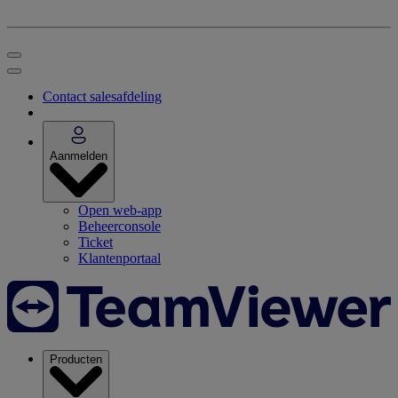
Contact salesafdeling
Aanmelden
Open web-app
Beheerconsole
Ticket
Klantenportaal
Producten