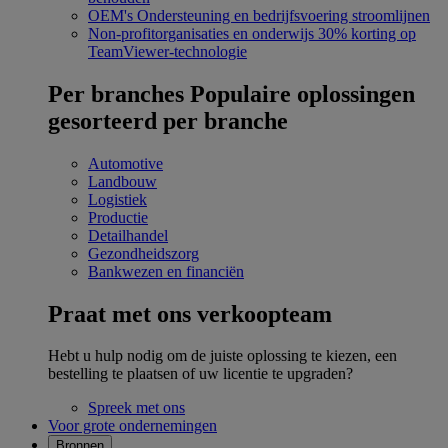
OEM's
Ondersteuning en bedrijfsvoering stroomlijnen
Non-profitorganisaties en onderwijs
30% korting op
TeamViewer-technologie
Per branches
Populaire oplossingen
gesorteerd per branche
Automotive
Landbouw
Logistiek
Productie
Detailhandel
Gezondheidszorg
Bankwezen en financiën
Praat met ons verkoopteam
Hebt u hulp nodig om de juiste oplossing te kiezen, een
bestelling te plaatsen of uw licentie te upgraden?
Spreek met ons
Voor grote ondernemingen
Bronnen