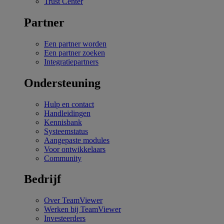
Trust Center
Partner
Een partner worden
Een partner zoeken
Integratiepartners
Ondersteuning
Hulp en contact
Handleidingen
Kennisbank
Systeemstatus
Aangepaste modules
Voor ontwikkelaars
Community
Bedrijf
Over TeamViewer
Werken bij TeamViewer
Investeerders