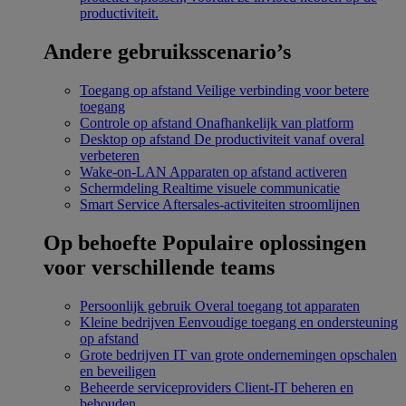
productiviteit.
Andere gebruiksscenario’s
Toegang op afstand
Veilige verbinding voor betere
toegang
Controle op afstand
Onafhankelijk van platform
Desktop op afstand
De productiviteit vanaf overal
verbeteren
Wake-on-LAN
Apparaten op afstand activeren
Schermdeling
Realtime visuele communicatie
Smart Service
Aftersales-activiteiten stroomlijnen
Op behoefte
Populaire oplossingen
voor verschillende teams
Persoonlijk gebruik
Overal toegang tot apparaten
Kleine bedrijven
Eenvoudige toegang en ondersteuning
op afstand
Grote bedrijven
IT van grote ondernemingen opschalen
en beveiligen
Beheerde serviceproviders
Client-IT beheren en
behouden