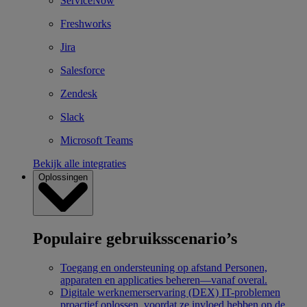
ServiceNow
Freshworks
Jira
Salesforce
Zendesk
Slack
Microsoft Teams
Bekijk alle integraties
Oplossingen
Populaire gebruiksscenario’s
Toegang en ondersteuning op afstand
Personen,
apparaten en applicaties beheren—vanaf overal.
Digitale werknemerservaring (DEX)
IT-problemen
proactief oplossen, voordat ze invloed hebben op de