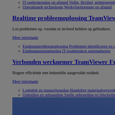
IT-ondersteuning op afstand
Veilig, flexibel, geïntegreerd
Operationele technologie
Werkvloertoegang op afstand
Realtime probleemoplossing
TeamVie
Los problemen op, voordat ze invloed hebben op gebruikers.
Meer informatie
Eindpuntprobleemoplossing
Problemen identificeren en 
Eindpuntautomatisering
IT-routinetaken automatiseren
Verbonden werknemer
TeamViewer Fr
Hogere efficiëntie met industriële aangevulde realiteit.
Meer informatie
Logistiek en magazijnopslag
Handsfree materiaalverwer
Opleiding en onboarding
Snelle onboarding en bijscholi