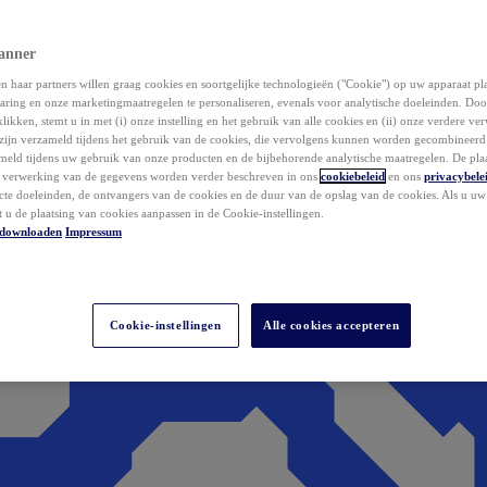
anner
 haar partners willen graag cookies en soortgelijke technologieën ("Cookie") op uw apparaat p
aring en onze marketingmaatregelen te personaliseren, evenals voor analytische doeleinden. Do
klikken, stemt u in met (i) onze instelling en het gebruik van alle cookies en (ii) onze verdere v
zijn verzameld tijdens het gebruik van de cookies, die vervolgens kunnen worden gecombineer
ameld tijdens uw gebruik van onze producten en de bijbehorende analytische maatregelen. De pla
e verwerking van de gegevens worden verder beschreven in ons
cookiebeleid
en ons
privacybele
acte doeleinden, de ontvangers van de cookies en de duur van de opslag van de cookies. Als u u
t u de plaatsing van cookies aanpassen in de Cookie-instellingen.
downloaden
Impressum
Cookie-instellingen
Alle cookies accepteren