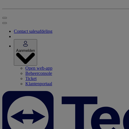
Contact salesafdeling
Aanmelden
Open web-app
Beheerconsole
Ticket
Klantenportaal