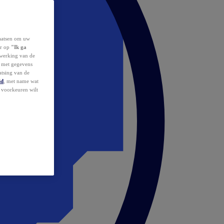
laatsen om uw
or op
"Ik ga
erwerking van de
d met gegevens
atsing van de
id
, met name wat
w voorkeuren wilt