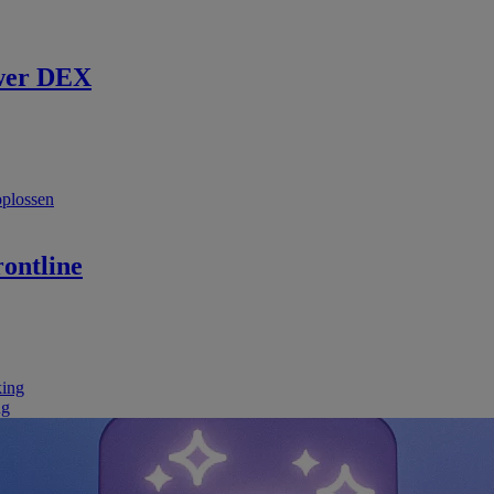
wer DEX
oplossen
ontline
king
ng