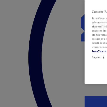
Consent B
TeamViewer en
gebruikerserv
akkoord"
te 
gegevens die 
die zijn verz
cookies en d
betreft de ex
wijzigen, kun
TeamViewer 
Imprint