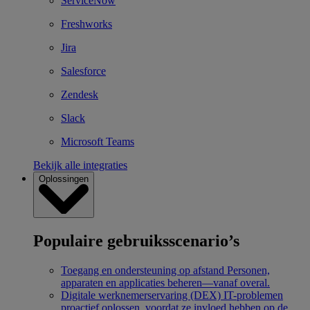
ServiceNow
Freshworks
Jira
Salesforce
Zendesk
Slack
Microsoft Teams
Bekijk alle integraties
Oplossingen
Populaire gebruiksscenario’s
Toegang en ondersteuning op afstand
Personen,
apparaten en applicaties beheren—vanaf overal.
Digitale werknemerservaring (DEX)
IT-problemen
proactief oplossen, voordat ze invloed hebben op de