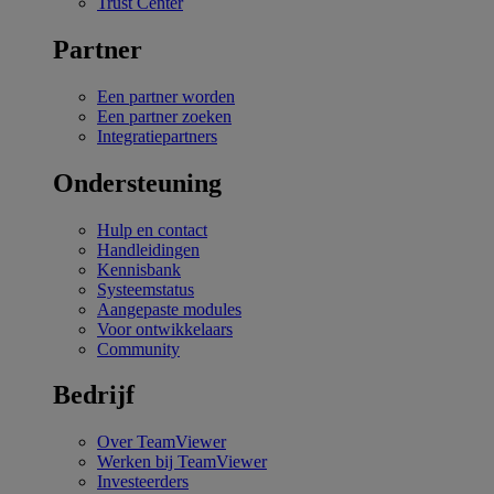
Trust Center
Partner
Een partner worden
Een partner zoeken
Integratiepartners
Ondersteuning
Hulp en contact
Handleidingen
Kennisbank
Systeemstatus
Aangepaste modules
Voor ontwikkelaars
Community
Bedrijf
Over TeamViewer
Werken bij TeamViewer
Investeerders