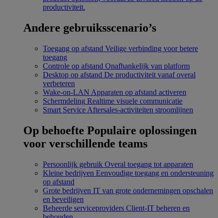
productiviteit.
Andere gebruiksscenario’s
Toegang op afstand
Veilige verbinding voor betere
toegang
Controle op afstand
Onafhankelijk van platform
Desktop op afstand
De productiviteit vanaf overal
verbeteren
Wake-on-LAN
Apparaten op afstand activeren
Schermdeling
Realtime visuele communicatie
Smart Service
Aftersales-activiteiten stroomlijnen
Op behoefte
Populaire oplossingen
voor verschillende teams
Persoonlijk gebruik
Overal toegang tot apparaten
Kleine bedrijven
Eenvoudige toegang en ondersteuning
op afstand
Grote bedrijven
IT van grote ondernemingen opschalen
en beveiligen
Beheerde serviceproviders
Client-IT beheren en
behouden