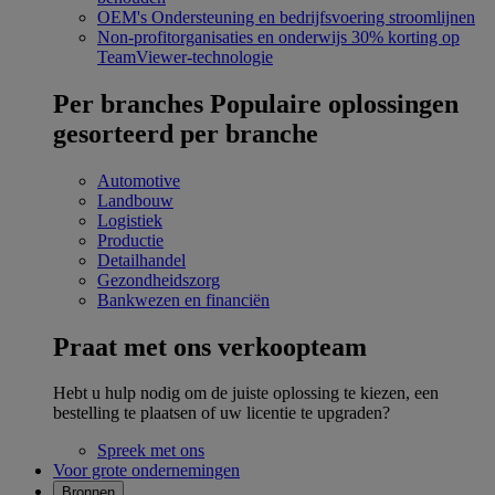
OEM's
Ondersteuning en bedrijfsvoering stroomlijnen
Non-profitorganisaties en onderwijs
30% korting op
TeamViewer-technologie
Per branches
Populaire oplossingen
gesorteerd per branche
Automotive
Landbouw
Logistiek
Productie
Detailhandel
Gezondheidszorg
Bankwezen en financiën
Praat met ons verkoopteam
Hebt u hulp nodig om de juiste oplossing te kiezen, een
bestelling te plaatsen of uw licentie te upgraden?
Spreek met ons
Voor grote ondernemingen
Bronnen