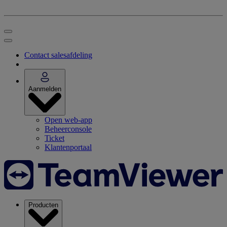
Contact salesafdeling
Aanmelden
Open web-app
Beheerconsole
Ticket
Klantenportaal
Producten