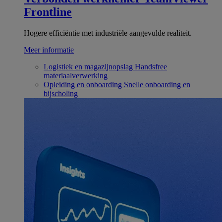
Frontline
Hogere efficiëntie met industriële aangevulde realiteit.
Meer informatie
Logistiek en magazijnopslag
Handsfree
materiaalverwerking
Opleiding en onboarding
Snelle onboarding en
bijscholing