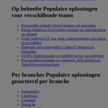
Op behoefte
Populaire oplossingen
voor verschillende teams
Persoonlijk gebruik
Overal toegang tot apparaten
Kleine bedrijven
Eenvoudige toegang en ondersteuning
op afstand
Grote bedrijven
IT van grote ondernemingen opschalen
en beveiligen
Beheerde serviceproviders
Client-IT beheren en
behouden
OEM's
Ondersteuning en bedrijfsvoering stroomlijnen
Non-profitorganisaties en onderwijs
30% korting op
TeamViewer-technologie
Per branches
Populaire oplossingen
gesorteerd per branche
Automotive
Landbouw
Logistiek
Productie