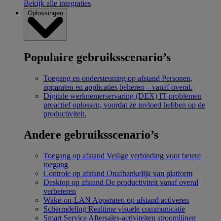
Bekijk alle integraties
Oplossingen
Populaire gebruiksscenario’s
Toegang en ondersteuning op afstand
Personen,
apparaten en applicaties beheren—vanaf overal.
Digitale werknemerservaring (DEX)
IT-problemen
proactief oplossen, voordat ze invloed hebben op de
productiviteit.
Andere gebruiksscenario’s
Toegang op afstand
Veilige verbinding voor betere
toegang
Controle op afstand
Onafhankelijk van platform
Desktop op afstand
De productiviteit vanaf overal
verbeteren
Wake-on-LAN
Apparaten op afstand activeren
Schermdeling
Realtime visuele communicatie
Smart Service
Aftersales-activiteiten stroomlijnen