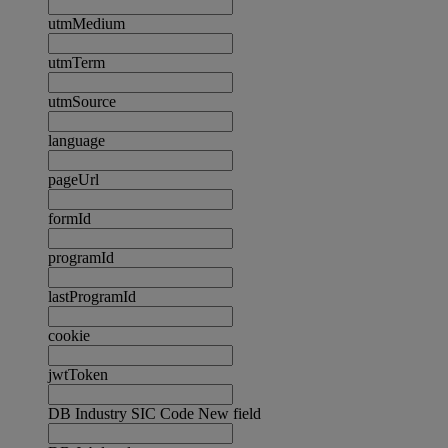
utmMedium
utmTerm
utmSource
language
pageUrl
formId
programId
lastProgramId
cookie
jwtToken
DB Industry SIC Code New field