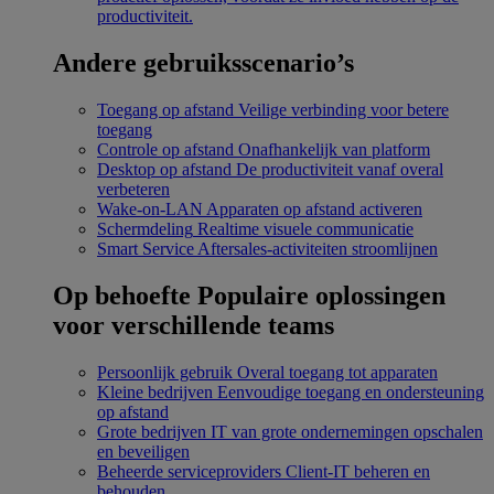
productiviteit.
Andere gebruiksscenario’s
Toegang op afstand
Veilige verbinding voor betere
toegang
Controle op afstand
Onafhankelijk van platform
Desktop op afstand
De productiviteit vanaf overal
verbeteren
Wake-on-LAN
Apparaten op afstand activeren
Schermdeling
Realtime visuele communicatie
Smart Service
Aftersales-activiteiten stroomlijnen
Op behoefte
Populaire oplossingen
voor verschillende teams
Persoonlijk gebruik
Overal toegang tot apparaten
Kleine bedrijven
Eenvoudige toegang en ondersteuning
op afstand
Grote bedrijven
IT van grote ondernemingen opschalen
en beveiligen
Beheerde serviceproviders
Client-IT beheren en
behouden