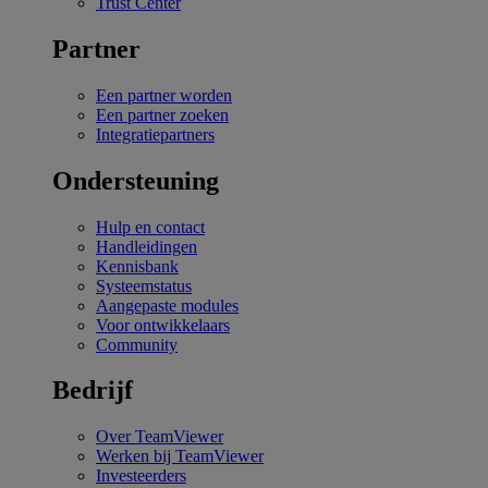
Trust Center
Partner
Een partner worden
Een partner zoeken
Integratiepartners
Ondersteuning
Hulp en contact
Handleidingen
Kennisbank
Systeemstatus
Aangepaste modules
Voor ontwikkelaars
Community
Bedrijf
Over TeamViewer
Werken bij TeamViewer
Investeerders