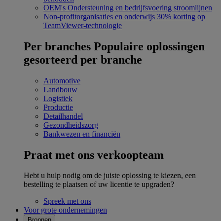
OEM's
Ondersteuning en bedrijfsvoering stroomlijnen
Non-profitorganisaties en onderwijs
30% korting op
TeamViewer-technologie
Per branches
Populaire oplossingen
gesorteerd per branche
Automotive
Landbouw
Logistiek
Productie
Detailhandel
Gezondheidszorg
Bankwezen en financiën
Praat met ons verkoopteam
Hebt u hulp nodig om de juiste oplossing te kiezen, een
bestelling te plaatsen of uw licentie te upgraden?
Spreek met ons
Voor grote ondernemingen
Bronnen