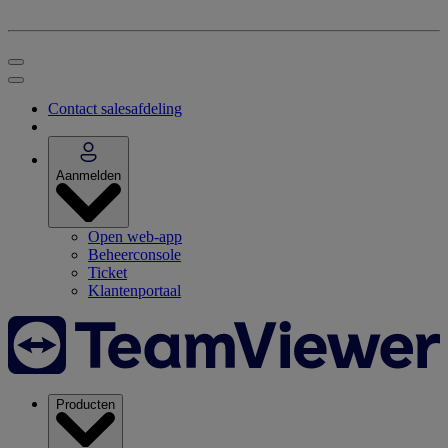
Contact salesafdeling
Aanmelden
Open web-app
Beheerconsole
Ticket
Klantenportaal
Producten