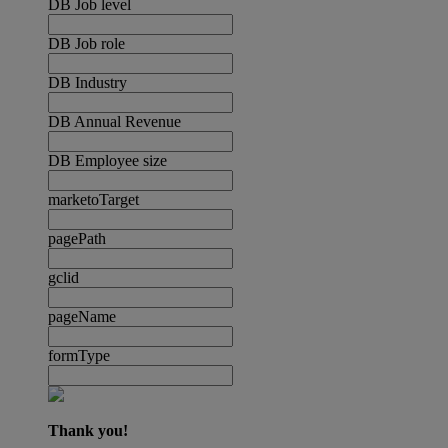
DB Job level
DB Job role
DB Industry
DB Annual Revenue
DB Employee size
marketoTarget
pagePath
gclid
pageName
formType
Thank you!