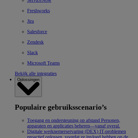
ServiceNow
Freshworks
Jira
Salesforce
Zendesk
Slack
Microsoft Teams
Bekijk alle integraties
Oplossingen
Populaire gebruiksscenario’s
Toegang en ondersteuning op afstand
Personen,
apparaten en applicaties beheren—vanaf overal.
Digitale werknemerservaring (DEX)
IT-problemen
proactief oplossen, voordat ze invloed hebben op de