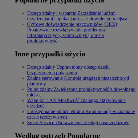
Dostęp zdalny i wsparcie
Zarządzanie ludźmi,
urządzeniami i aplikacjami — z dowolnego miejsca.
Cyfrowe doświadczenie pracowników (DEX)
Proaktywnie rozwiązywanie problemów
informatycznych, zanim wpłyną one na
produktywność.
Inne przypadki użycia
Dostęp zdalny
Usprawniony dostęp dzięki
bezpiecznemu połączeniu
Zdalne sterowanie
Kontrola urządzeń niezależnie od
platformy
Pulpit zdalny
Zwiększona produktywność z dowolnego
miejsca
Wake-on-LAN
Możliwość zdalnego aktywowania
urządzeń
Udostępnianie obrazu ekranu
Komunikacja wizualna w
czasie rzeczywistym
Smart Service
Usprawnienie obsługi posprzedażowej
Według potrzeb
Popularne