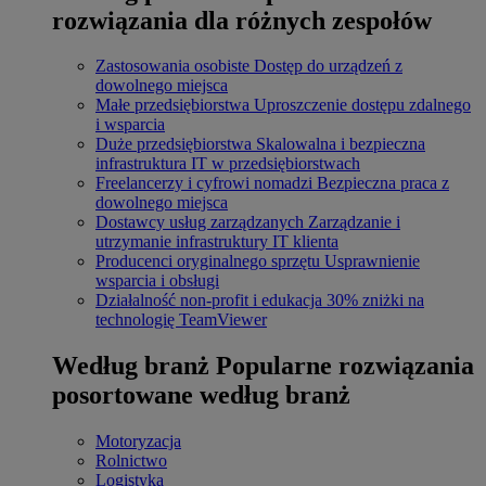
rozwiązania dla różnych zespołów
Zastosowania osobiste
Dostęp do urządzeń z
dowolnego miejsca
Małe przedsiębiorstwa
Uproszczenie dostępu zdalnego
i wsparcia
Duże przedsiębiorstwa
Skalowalna i bezpieczna
infrastruktura IT w przedsiębiorstwach
Freelancerzy i cyfrowi nomadzi
Bezpieczna praca z
dowolnego miejsca
Dostawcy usług zarządzanych
Zarządzanie i
utrzymanie infrastruktury IT klienta
Producenci oryginalnego sprzętu
Usprawnienie
wsparcia i obsługi
Działalność non-profit i edukacja
30% zniżki na
technologię TeamViewer
Według branż
Popularne rozwiązania
posortowane według branż
Motoryzacja
Rolnictwo
Logistyka