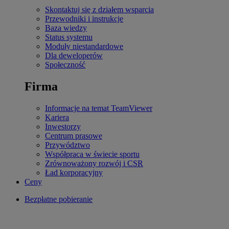
Skontaktuj się z działem wsparcia
Przewodniki i instrukcje
Baza wiedzy
Status systemu
Moduły niestandardowe
Dla deweloperów
Społeczność
Firma
Informacje na temat TeamViewer
Kariera
Inwestorzy
Centrum prasowe
Przywództwo
Współpraca w świecie sportu
Zrównoważony rozwój i CSR
Ład korporacyjny
Ceny
Bezpłatne pobieranie