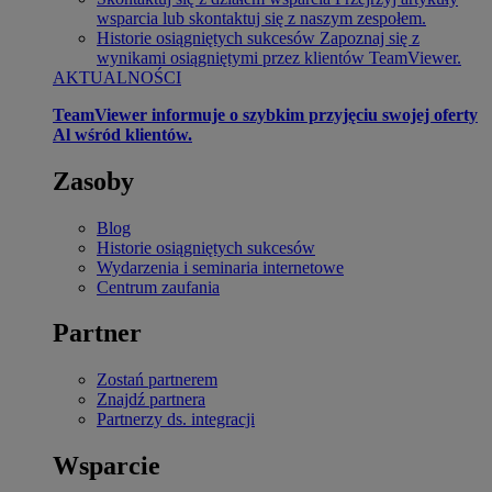
wsparcia lub skontaktuj się z naszym zespołem.
Historie osiągniętych sukcesów
Zapoznaj się z
wynikami osiągniętymi przez klientów TeamViewer.
AKTUALNOŚCI
TeamViewer informuje o szybkim przyjęciu swojej oferty
Al wśród klientów.
Zasoby
Blog
Historie osiągniętych sukcesów
Wydarzenia i seminaria internetowe
Centrum zaufania
Partner
Zostań partnerem
Znajdź partnera
Partnerzy ds. integracji
Wsparcie