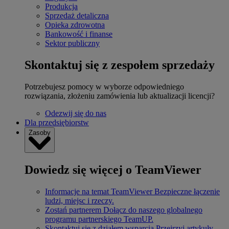
Produkcja
Sprzedaż detaliczna
Opieka zdrowotna
Bankowość i finanse
Sektor publiczny
Skontaktuj się z zespołem sprzedaży
Potrzebujesz pomocy w wyborze odpowiedniego
rozwiązania, złożeniu zamówienia lub aktualizacji licencji?
Odezwij się do nas
Dla przedsiębiorstw
Zasoby
Dowiedz się więcej o TeamViewer
Informacje na temat TeamViewer
Bezpieczne łączenie
ludzi, miejsc i rzeczy.
Zostań partnerem
Dołącz do naszego globalnego
programu partnerskiego TeamUP.
Skontaktuj się z działem wsparcia
Przejrzyj artykuły