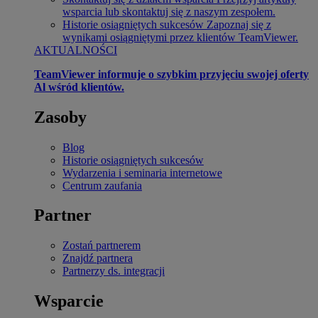
wsparcia lub skontaktuj się z naszym zespołem.
Historie osiągniętych sukcesów
Zapoznaj się z
wynikami osiągniętymi przez klientów TeamViewer.
AKTUALNOŚCI
TeamViewer informuje o szybkim przyjęciu swojej oferty
Al wśród klientów.
Zasoby
Blog
Historie osiągniętych sukcesów
Wydarzenia i seminaria internetowe
Centrum zaufania
Partner
Zostań partnerem
Znajdź partnera
Partnerzy ds. integracji
Wsparcie