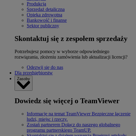
Produkcja
Sprzedaż detaliczna
Opieka zdrowotna
Bankowość i finanse
Sektor publiczny
Skontaktuj się z zespołem sprzedaży
Potrzebujesz pomocy w wyborze odpowiedniego
rozwiązania, złożeniu zamówienia lub aktualizacji licencji?
Odezwij się do nas
Dla przedsiębiorstw
Zasoby
Dowiedz się więcej o TeamViewer
Informacje na temat TeamViewer
Bezpieczne łączenie
ludzi, miejsc i rzeczy.
Zostań partnerem
Dołącz do naszego globalnego
programu partnerskiego TeamUP.
Skontaktuj się z działem wsparcia
Przejrzyj artykuły