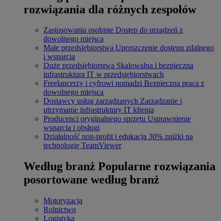
rozwiązania dla różnych zespołów
Zastosowania osobiste
Dostęp do urządzeń z
dowolnego miejsca
Małe przedsiębiorstwa
Uproszczenie dostępu zdalnego
i wsparcia
Duże przedsiębiorstwa
Skalowalna i bezpieczna
infrastruktura IT w przedsiębiorstwach
Freelancerzy i cyfrowi nomadzi
Bezpieczna praca z
dowolnego miejsca
Dostawcy usług zarządzanych
Zarządzanie i
utrzymanie infrastruktury IT klienta
Producenci oryginalnego sprzętu
Usprawnienie
wsparcia i obsługi
Działalność non-profit i edukacja
30% zniżki na
technologię TeamViewer
Według branż
Popularne rozwiązania
posortowane według branż
Motoryzacja
Rolnictwo
Logistyka