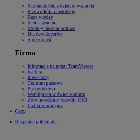
Skontaktuj się z działem wsparcia
Przewodniki i instrukcje
Baza wiedzy
Status systemu
Moduły niestandardowe
Dla deweloperów
Społeczność
Firma
Informacje na temat TeamViewer
Kariera
Inwestorzy
Centrum prasowe
Przywództwo
Współpraca w świecie sportu
Zrównoważony rozwój i CSR
Ład korporacyjny
Ceny
Bezpłatne pobieranie