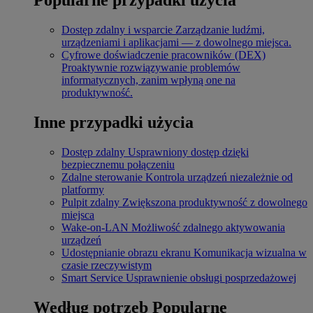
Dostęp zdalny i wsparcie
Zarządzanie ludźmi,
urządzeniami i aplikacjami — z dowolnego miejsca.
Cyfrowe doświadczenie pracowników (DEX)
Proaktywnie rozwiązywanie problemów
informatycznych, zanim wpłyną one na
produktywność.
Inne przypadki użycia
Dostęp zdalny
Usprawniony dostęp dzięki
bezpiecznemu połączeniu
Zdalne sterowanie
Kontrola urządzeń niezależnie od
platformy
Pulpit zdalny
Zwiększona produktywność z dowolnego
miejsca
Wake-on-LAN
Możliwość zdalnego aktywowania
urządzeń
Udostępnianie obrazu ekranu
Komunikacja wizualna w
czasie rzeczywistym
Smart Service
Usprawnienie obsługi posprzedażowej
Według potrzeb
Popularne