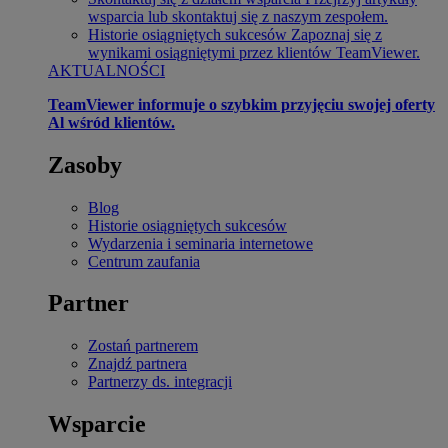
wsparcia lub skontaktuj się z naszym zespołem.
Historie osiągniętych sukcesów
Zapoznaj się z
wynikami osiągniętymi przez klientów TeamViewer.
AKTUALNOŚCI
TeamViewer informuje o szybkim przyjęciu swojej oferty
Al wśród klientów.
Zasoby
Blog
Historie osiągniętych sukcesów
Wydarzenia i seminaria internetowe
Centrum zaufania
Partner
Zostań partnerem
Znajdź partnera
Partnerzy ds. integracji
Wsparcie