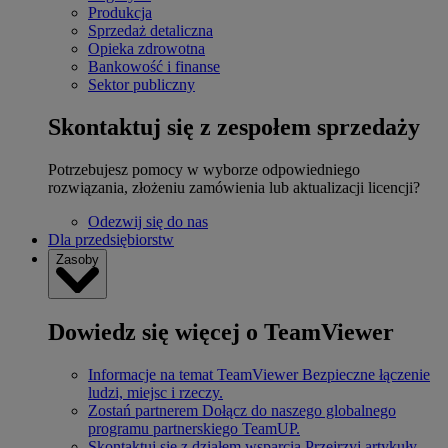
Produkcja
Sprzedaż detaliczna
Opieka zdrowotna
Bankowość i finanse
Sektor publiczny
Skontaktuj się z zespołem sprzedaży
Potrzebujesz pomocy w wyborze odpowiedniego
rozwiązania, złożeniu zamówienia lub aktualizacji licencji?
Odezwij się do nas
Dla przedsiębiorstw
Zasoby
Dowiedz się więcej o TeamViewer
Informacje na temat TeamViewer
Bezpieczne łączenie
ludzi, miejsc i rzeczy.
Zostań partnerem
Dołącz do naszego globalnego
programu partnerskiego TeamUP.
Skontaktuj się z działem wsparcia
Przejrzyj artykuły