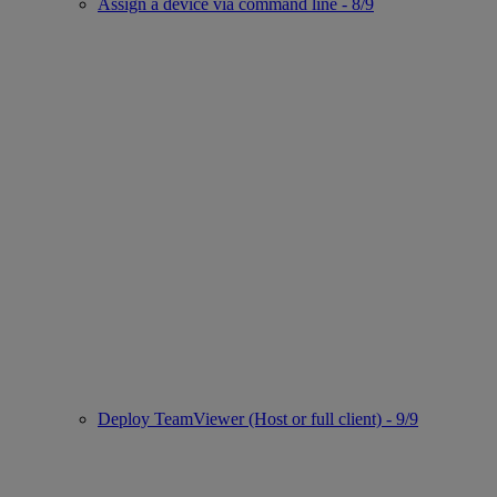
Assign a device via command line - 8/9
Deploy TeamViewer (Host or full client) - 9/9