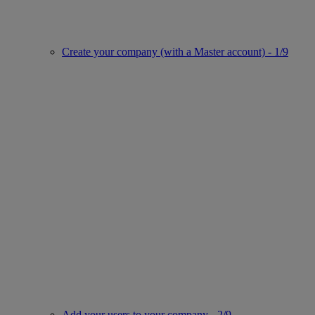
Create your company (with a Master account) - 1/9
Add your users to your company - 2/9