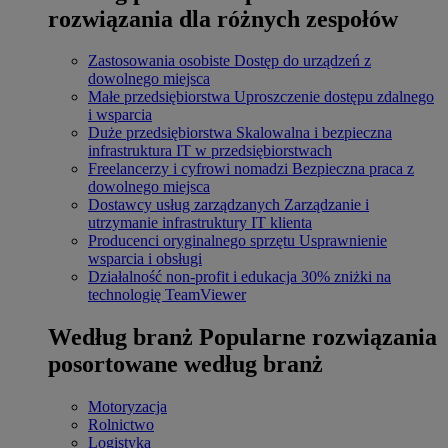
rozwiązania dla różnych zespołów
Zastosowania osobiste
Dostęp do urządzeń z
dowolnego miejsca
Małe przedsiębiorstwa
Uproszczenie dostępu zdalnego
i wsparcia
Duże przedsiębiorstwa
Skalowalna i bezpieczna
infrastruktura IT w przedsiębiorstwach
Freelancerzy i cyfrowi nomadzi
Bezpieczna praca z
dowolnego miejsca
Dostawcy usług zarządzanych
Zarządzanie i
utrzymanie infrastruktury IT klienta
Producenci oryginalnego sprzętu
Usprawnienie
wsparcia i obsługi
Działalność non-profit i edukacja
30% zniżki na
technologię TeamViewer
Według branż
Popularne rozwiązania
posortowane według branż
Motoryzacja
Rolnictwo
Logistyka