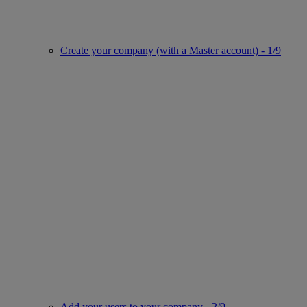
Create your company (with a Master account) - 1/9
Add your users to your company - 2/9