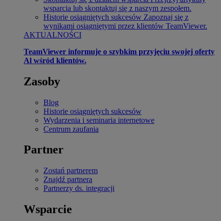
wsparcia lub skontaktuj się z naszym zespołem.
Historie osiągniętych sukcesów
Zapoznaj się z
wynikami osiągniętymi przez klientów TeamViewer.
AKTUALNOŚCI
TeamViewer informuje o szybkim przyjęciu swojej oferty
Al wśród klientów.
Zasoby
Blog
Historie osiągniętych sukcesów
Wydarzenia i seminaria internetowe
Centrum zaufania
Partner
Zostań partnerem
Znajdź partnera
Partnerzy ds. integracji
Wsparcie