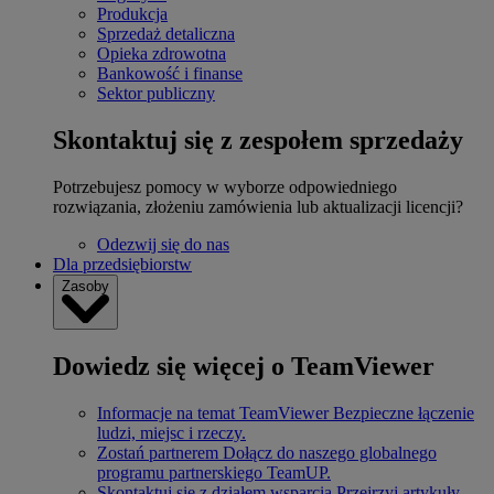
Produkcja
Sprzedaż detaliczna
Opieka zdrowotna
Bankowość i finanse
Sektor publiczny
Skontaktuj się z zespołem sprzedaży
Potrzebujesz pomocy w wyborze odpowiedniego
rozwiązania, złożeniu zamówienia lub aktualizacji licencji?
Odezwij się do nas
Dla przedsiębiorstw
Zasoby
Dowiedz się więcej o TeamViewer
Informacje na temat TeamViewer
Bezpieczne łączenie
ludzi, miejsc i rzeczy.
Zostań partnerem
Dołącz do naszego globalnego
programu partnerskiego TeamUP.
Skontaktuj się z działem wsparcia
Przejrzyj artykuły