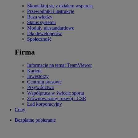
Skontaktuj się z działem wsparcia
Przewodniki i instrukcje
Baza wiedzy
Status systemu
Moduły niestandardowe
Dla deweloperów
Społeczność
Firma
Informacje na temat TeamViewer
Kariera
Inwestorzy
Centrum prasowe
Przywództwo
Współpraca w świecie sportu
Zrównoważony rozwój i CSR
Ład korporacyjny
Ceny
Bezpłatne pobieranie