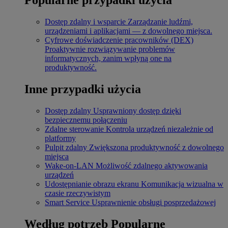
Dostęp zdalny i wsparcie
Zarządzanie ludźmi,
urządzeniami i aplikacjami — z dowolnego miejsca.
Cyfrowe doświadczenie pracowników (DEX)
Proaktywnie rozwiązywanie problemów
informatycznych, zanim wpłyną one na
produktywność.
Inne przypadki użycia
Dostęp zdalny
Usprawniony dostęp dzięki
bezpiecznemu połączeniu
Zdalne sterowanie
Kontrola urządzeń niezależnie od
platformy
Pulpit zdalny
Zwiększona produktywność z dowolnego
miejsca
Wake-on-LAN
Możliwość zdalnego aktywowania
urządzeń
Udostępnianie obrazu ekranu
Komunikacja wizualna w
czasie rzeczywistym
Smart Service
Usprawnienie obsługi posprzedażowej
Według potrzeb
Popularne