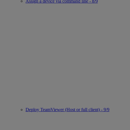
Assign a device via command line - 8/9
Deploy TeamViewer (Host or full client) - 9/9