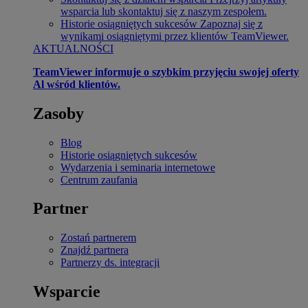
wsparcia lub skontaktuj się z naszym zespołem.
Historie osiągniętych sukcesów
Zapoznaj się z
wynikami osiągniętymi przez klientów TeamViewer.
AKTUALNOŚCI
TeamViewer informuje o szybkim przyjęciu swojej oferty
Al wśród klientów.
Zasoby
Blog
Historie osiągniętych sukcesów
Wydarzenia i seminaria internetowe
Centrum zaufania
Partner
Zostań partnerem
Znajdź partnera
Partnerzy ds. integracji
Wsparcie