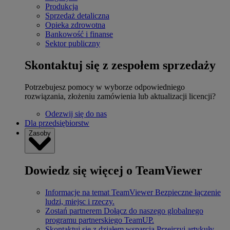
Produkcja
Sprzedaż detaliczna
Opieka zdrowotna
Bankowość i finanse
Sektor publiczny
Skontaktuj się z zespołem sprzedaży
Potrzebujesz pomocy w wyborze odpowiedniego
rozwiązania, złożeniu zamówienia lub aktualizacji licencji?
Odezwij się do nas
Dla przedsiębiorstw
Zasoby
Dowiedz się więcej o TeamViewer
Informacje na temat TeamViewer
Bezpieczne łączenie
ludzi, miejsc i rzeczy.
Zostań partnerem
Dołącz do naszego globalnego
programu partnerskiego TeamUP.
Skontaktuj się z działem wsparcia
Przejrzyj artykuły