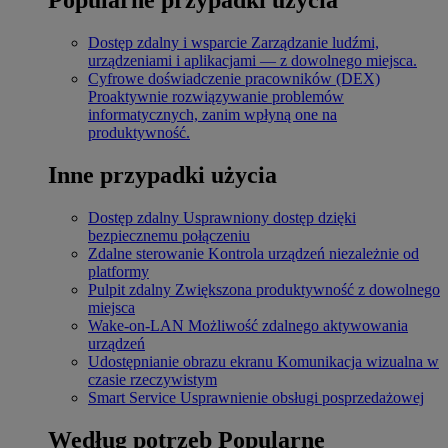
Dostęp zdalny i wsparcie
Zarządzanie ludźmi,
urządzeniami i aplikacjami — z dowolnego miejsca.
Cyfrowe doświadczenie pracowników (DEX)
Proaktywnie rozwiązywanie problemów
informatycznych, zanim wpłyną one na
produktywność.
Inne przypadki użycia
Dostęp zdalny
Usprawniony dostęp dzięki
bezpiecznemu połączeniu
Zdalne sterowanie
Kontrola urządzeń niezależnie od
platformy
Pulpit zdalny
Zwiększona produktywność z dowolnego
miejsca
Wake-on-LAN
Możliwość zdalnego aktywowania
urządzeń
Udostępnianie obrazu ekranu
Komunikacja wizualna w
czasie rzeczywistym
Smart Service
Usprawnienie obsługi posprzedażowej
Według potrzeb
Popularne