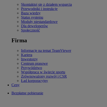
Skontaktuj się z działem wsparcia
Przewodniki i instrukcje
Baza wiedzy
Status systemu
Moduły niestandardowe
Dla deweloperów
Społeczność
Firma
Informacje na temat TeamViewer
Kariera
Inwestorzy
Centrum prasowe
Przywództwo
Współpraca w świecie sportu
Zrównoważony rozwój i CSR
Ład korporacyjny
Ceny
Bezpłatne pobieranie