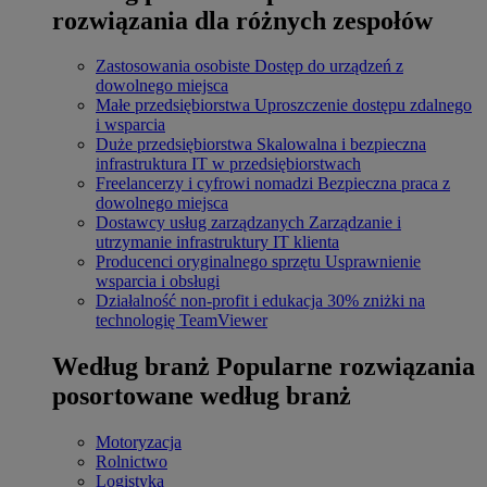
rozwiązania dla różnych zespołów
Zastosowania osobiste
Dostęp do urządzeń z
dowolnego miejsca
Małe przedsiębiorstwa
Uproszczenie dostępu zdalnego
i wsparcia
Duże przedsiębiorstwa
Skalowalna i bezpieczna
infrastruktura IT w przedsiębiorstwach
Freelancerzy i cyfrowi nomadzi
Bezpieczna praca z
dowolnego miejsca
Dostawcy usług zarządzanych
Zarządzanie i
utrzymanie infrastruktury IT klienta
Producenci oryginalnego sprzętu
Usprawnienie
wsparcia i obsługi
Działalność non-profit i edukacja
30% zniżki na
technologię TeamViewer
Według branż
Popularne rozwiązania
posortowane według branż
Motoryzacja
Rolnictwo
Logistyka