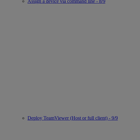
Assign a device via command line - 8/9
Deploy TeamViewer (Host or full client) - 9/9