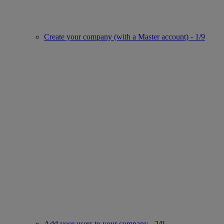
Create your company (with a Master account) - 1/9
Add your users to your company - 2/9