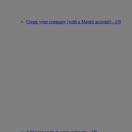
Create your company (with a Master account) - 1/9
Add your users to your company - 2/9