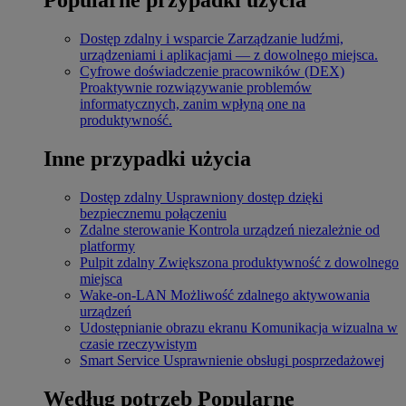
Dostęp zdalny i wsparcie
Zarządzanie ludźmi,
urządzeniami i aplikacjami — z dowolnego miejsca.
Cyfrowe doświadczenie pracowników (DEX)
Proaktywnie rozwiązywanie problemów
informatycznych, zanim wpłyną one na
produktywność.
Inne przypadki użycia
Dostęp zdalny
Usprawniony dostęp dzięki
bezpiecznemu połączeniu
Zdalne sterowanie
Kontrola urządzeń niezależnie od
platformy
Pulpit zdalny
Zwiększona produktywność z dowolnego
miejsca
Wake-on-LAN
Możliwość zdalnego aktywowania
urządzeń
Udostępnianie obrazu ekranu
Komunikacja wizualna w
czasie rzeczywistym
Smart Service
Usprawnienie obsługi posprzedażowej
Według potrzeb
Popularne