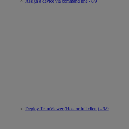
Assign a device via command line - 8/9
Deploy TeamViewer (Host or full client) - 9/9