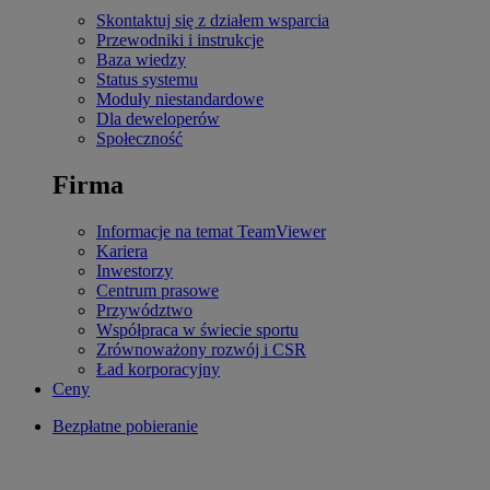
Skontaktuj się z działem wsparcia
Przewodniki i instrukcje
Baza wiedzy
Status systemu
Moduły niestandardowe
Dla deweloperów
Społeczność
Firma
Informacje na temat TeamViewer
Kariera
Inwestorzy
Centrum prasowe
Przywództwo
Współpraca w świecie sportu
Zrównoważony rozwój i CSR
Ład korporacyjny
Ceny
Bezpłatne pobieranie