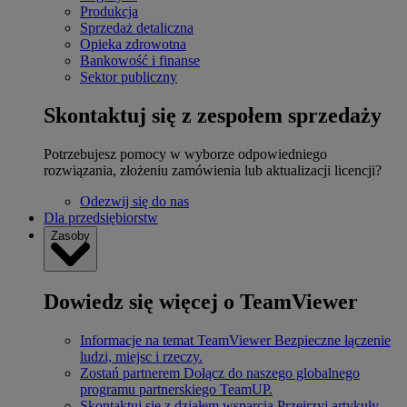
Produkcja
Sprzedaż detaliczna
Opieka zdrowotna
Bankowość i finanse
Sektor publiczny
Skontaktuj się z zespołem sprzedaży
Potrzebujesz pomocy w wyborze odpowiedniego
rozwiązania, złożeniu zamówienia lub aktualizacji licencji?
Odezwij się do nas
Dla przedsiębiorstw
Zasoby
Dowiedz się więcej o TeamViewer
Informacje na temat TeamViewer
Bezpieczne łączenie
ludzi, miejsc i rzeczy.
Zostań partnerem
Dołącz do naszego globalnego
programu partnerskiego TeamUP.
Skontaktuj się z działem wsparcia
Przejrzyj artykuły