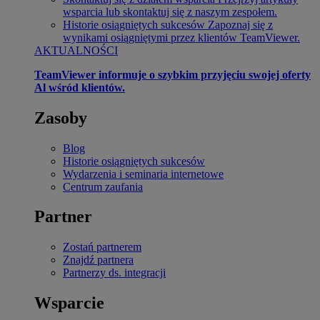
wsparcia lub skontaktuj się z naszym zespołem.
Historie osiągniętych sukcesów
Zapoznaj się z
wynikami osiągniętymi przez klientów TeamViewer.
AKTUALNOŚCI
TeamViewer informuje o szybkim przyjęciu swojej oferty
Al wśród klientów.
Zasoby
Blog
Historie osiągniętych sukcesów
Wydarzenia i seminaria internetowe
Centrum zaufania
Partner
Zostań partnerem
Znajdź partnera
Partnerzy ds. integracji
Wsparcie