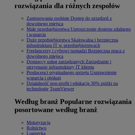
rozwiązania dla różnych zespołów
Zastosowania osobiste
Dostęp do urządzeń z
dowolnego miejsca
Małe przedsiębiorstwa
Uproszczenie dostępu zdalnego
i wsparcia
Duże przedsiębiorstwa
Skalowalna i bezpieczna
infrastruktura IT w przedsiębiorstwach
Freelancerzy i cyfrowi nomadzi
Bezpieczna praca z
dowolnego miejsca
Dostawcy usług zarządzanych
Zarządzanie i
utrzymanie infrastruktury IT klienta
Producenci oryginalnego sprzętu
Usprawnienie
wsparcia i obsługi
Działalność non-profit i edukacja
30% zniżki na
technologię TeamViewer
Według branż
Popularne rozwiązania
posortowane według branż
Motoryzacja
Rolnictwo
Logistyka