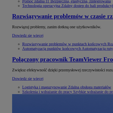
Pomoc zdalna IT
Bezpieczna, elastyczna, zintegrowana
Technologia operacyjna
Zdalny dostęp do hali produkcyj
Rozwiązywanie problemów w czasie r
Rozwiązuj problemy, zanim dotkną one użytkowników.
Dowiedz się więcej
Rozwiązywanie problemów w punktach końcowych
Roz
Automatyzacja punktów końcowych
Automatyzacja rut
Połączony pracownik
TeamViewer Fro
Zwiększ efektywność dzięki przemysłowej rzeczywistości rozs
Dowiedz się więcej
Logistyka i magazynowanie
Zdalna obsługa materiałów
Szkolenia i wdrażanie do pracy
Szybkie wdrażanie do pra