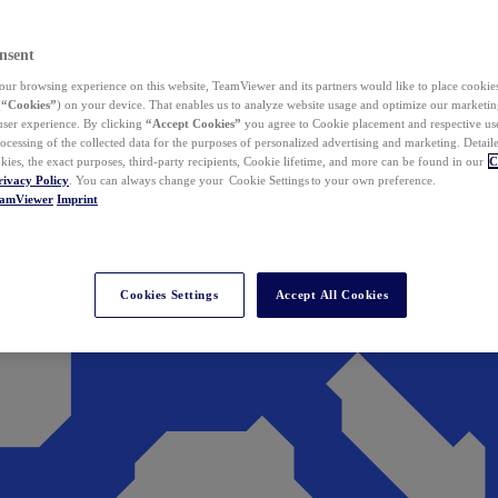
nsent
ur browsing experience on this website, TeamViewer and its partners would like to place cookies
(
“Cookies”
) on your device. That enables us to analyze website usage and optimize our marketing
 user experience. By clicking
“Accept Cookies”
you agree to Cookie placement and respective use,
ocessing of the collected data for the purposes of personalized advertising and marketing. Detail
kies, the exact purposes, third-party recipients, Cookie lifetime, and more can be found in our
C
rivacy Policy
. You can always change your Cookie Settings to your own preference.
eamViewer
Imprint
Cookies Settings
Accept All Cookies