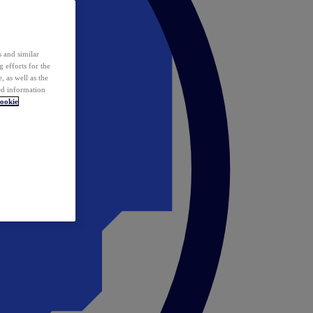
 and similar
 efforts for the
 as well as the
ed information
ookie