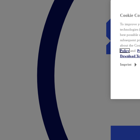
Cookie Co
To improve yo
technologies 
best possible
subsequent pr
about the Coo
Policy
and
P
Download T
Imprint