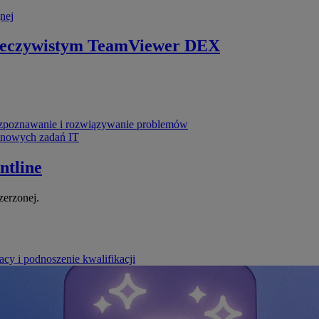
nej
zeczywistym
TeamViewer DEX
poznawanie i rozwiązywanie problemów
ynowych zadań IT
ntline
zerzonej.
cy i podnoszenie kwalifikacji