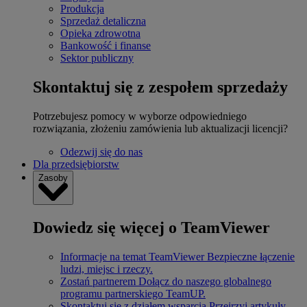
Produkcja
Sprzedaż detaliczna
Opieka zdrowotna
Bankowość i finanse
Sektor publiczny
Skontaktuj się z zespołem sprzedaży
Potrzebujesz pomocy w wyborze odpowiedniego
rozwiązania, złożeniu zamówienia lub aktualizacji licencji?
Odezwij się do nas
Dla przedsiębiorstw
Zasoby
Dowiedz się więcej o TeamViewer
Informacje na temat TeamViewer
Bezpieczne łączenie
ludzi, miejsc i rzeczy.
Zostań partnerem
Dołącz do naszego globalnego
programu partnerskiego TeamUP.
Skontaktuj się z działem wsparcia
Przejrzyj artykuły