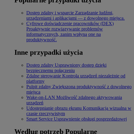
Dostęp zdalny i wsparcie
Zarządzanie ludźmi,
urządzeniami i aplikacjami — z dowolnego miejsca.
Cyfrowe doświadczenie pracowników (DEX)
Proaktywnie rozwiązywanie problemów
informatycznych, zanim wpłyną one na
produktywność.
Inne przypadki użycia
Dostęp zdalny
Usprawniony dostęp dzięki
bezpiecznemu połączeniu
Zdalne sterowanie
Kontrola urządzeń niezależnie od
platformy
Pulpit zdalny
Zwiększona produktywność z dowolnego
miejsca
Wake-on-LAN
Możliwość zdalnego aktywowania
urządzeń
Udostępnianie obrazu ekranu
Komunikacja wizualna w
czasie rzeczywistym
Smart Service
Usprawnienie obsługi posprzedażowej
Według potrzeb
Popularne