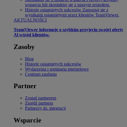
wsparcia lub skontaktuj się z naszym zespołem.
Historie osiągniętych sukcesów
Zapoznaj się z
wynikami osiągniętymi przez klientów TeamViewer.
AKTUALNOŚCI
TeamViewer informuje o szybkim przyjęciu swojej oferty
Al wśród klientów.
Zasoby
Blog
Historie osiągniętych sukcesów
Wydarzenia i seminaria internetowe
Centrum zaufania
Partner
Zostań partnerem
Znajdź partnera
Partnerzy ds. integracji
Wsparcie