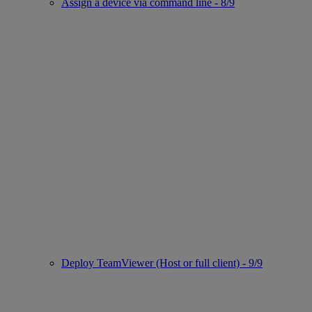
Assign a device via command line - 8/9
Deploy TeamViewer (Host or full client) - 9/9