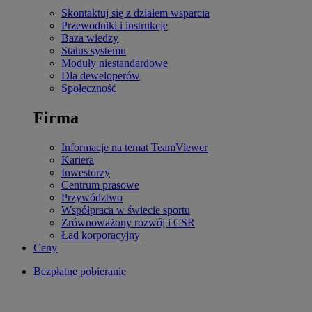
Skontaktuj się z działem wsparcia
Przewodniki i instrukcje
Baza wiedzy
Status systemu
Moduły niestandardowe
Dla deweloperów
Społeczność
Firma
Informacje na temat TeamViewer
Kariera
Inwestorzy
Centrum prasowe
Przywództwo
Współpraca w świecie sportu
Zrównoważony rozwój i CSR
Ład korporacyjny
Ceny
Bezpłatne pobieranie