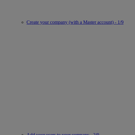
Create your company (with a Master account) - 1/9
Add your users to your company - 2/9