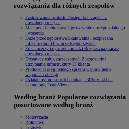
rozwiązania dla różnych zespołów
Zastosowania osobiste
Dostęp do urządzeń z
dowolnego miejsca
Małe przedsiębiorstwa
Uproszczenie dostępu zdalnego
i wsparcia
Duże przedsiębiorstwa
Skalowalna i bezpieczna
infrastruktura IT w przedsiębiorstwach
Freelancerzy i cyfrowi nomadzi
Bezpieczna praca z
dowolnego miejsca
Dostawcy usług zarządzanych
Zarządzanie i
utrzymanie infrastruktury IT klienta
Producenci oryginalnego sprzętu
Usprawnienie
wsparcia i obsługi
Działalność non-profit i edukacja
30% zniżki na
technologię TeamViewer
Według branż
Popularne rozwiązania
posortowane według branż
Motoryzacja
Rolnictwo
Logistyka