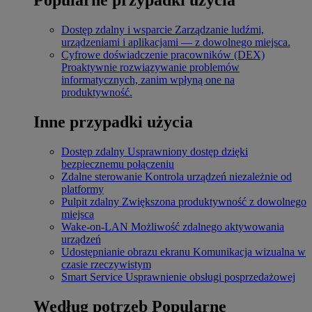
Dostęp zdalny i wsparcie
Zarządzanie ludźmi,
urządzeniami i aplikacjami — z dowolnego miejsca.
Cyfrowe doświadczenie pracowników (DEX)
Proaktywnie rozwiązywanie problemów
informatycznych, zanim wpłyną one na
produktywność.
Inne przypadki użycia
Dostęp zdalny
Usprawniony dostęp dzięki
bezpiecznemu połączeniu
Zdalne sterowanie
Kontrola urządzeń niezależnie od
platformy
Pulpit zdalny
Zwiększona produktywność z dowolnego
miejsca
Wake-on-LAN
Możliwość zdalnego aktywowania
urządzeń
Udostępnianie obrazu ekranu
Komunikacja wizualna w
czasie rzeczywistym
Smart Service
Usprawnienie obsługi posprzedażowej
Według potrzeb
Popularne