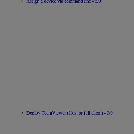
Assign a device via command line - 8/9
Deploy TeamViewer (Host or full client) - 9/9