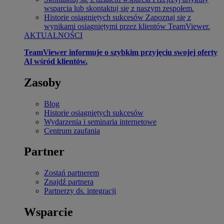
wsparcia lub skontaktuj się z naszym zespołem.
Historie osiągniętych sukcesów
Zapoznaj się z
wynikami osiągniętymi przez klientów TeamViewer.
AKTUALNOŚCI
TeamViewer informuje o szybkim przyjęciu swojej oferty
Al wśród klientów.
Zasoby
Blog
Historie osiągniętych sukcesów
Wydarzenia i seminaria internetowe
Centrum zaufania
Partner
Zostań partnerem
Znajdź partnera
Partnerzy ds. integracji
Wsparcie