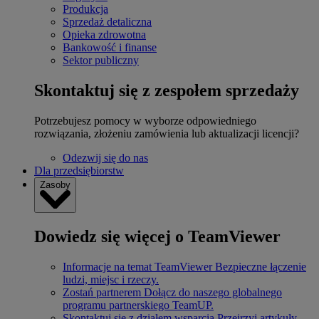
Produkcja
Sprzedaż detaliczna
Opieka zdrowotna
Bankowość i finanse
Sektor publiczny
Skontaktuj się z zespołem sprzedaży
Potrzebujesz pomocy w wyborze odpowiedniego
rozwiązania, złożeniu zamówienia lub aktualizacji licencji?
Odezwij się do nas
Dla przedsiębiorstw
Zasoby
Dowiedz się więcej o TeamViewer
Informacje na temat TeamViewer
Bezpieczne łączenie
ludzi, miejsc i rzeczy.
Zostań partnerem
Dołącz do naszego globalnego
programu partnerskiego TeamUP.
Skontaktuj się z działem wsparcia
Przejrzyj artykuły