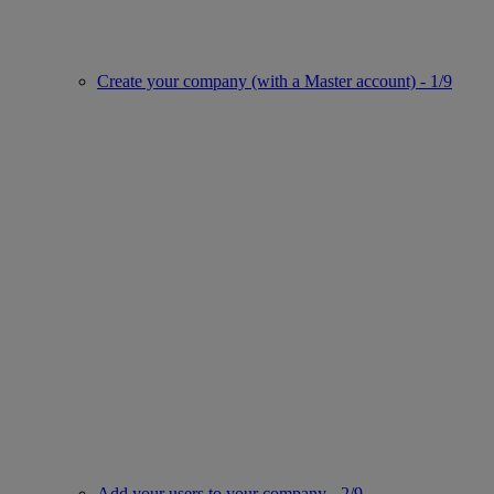
Create your company (with a Master account) - 1/9
Add your users to your company - 2/9