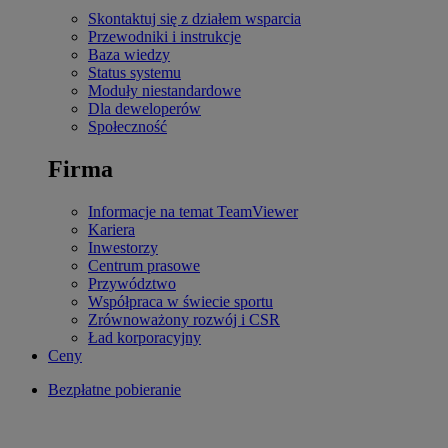
Skontaktuj się z działem wsparcia
Przewodniki i instrukcje
Baza wiedzy
Status systemu
Moduły niestandardowe
Dla deweloperów
Społeczność
Firma
Informacje na temat TeamViewer
Kariera
Inwestorzy
Centrum prasowe
Przywództwo
Współpraca w świecie sportu
Zrównoważony rozwój i CSR
Ład korporacyjny
Ceny
Bezpłatne pobieranie