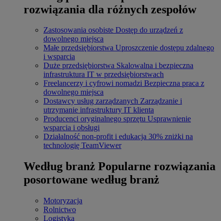
rozwiązania dla różnych zespołów
Zastosowania osobiste
Dostęp do urządzeń z
dowolnego miejsca
Małe przedsiębiorstwa
Uproszczenie dostępu zdalnego
i wsparcia
Duże przedsiębiorstwa
Skalowalna i bezpieczna
infrastruktura IT w przedsiębiorstwach
Freelancerzy i cyfrowi nomadzi
Bezpieczna praca z
dowolnego miejsca
Dostawcy usług zarządzanych
Zarządzanie i
utrzymanie infrastruktury IT klienta
Producenci oryginalnego sprzętu
Usprawnienie
wsparcia i obsługi
Działalność non-profit i edukacja
30% zniżki na
technologię TeamViewer
Według branż
Popularne rozwiązania
posortowane według branż
Motoryzacja
Rolnictwo
Logistyka