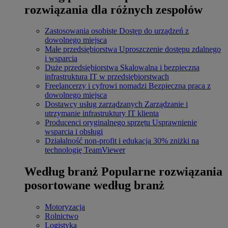
rozwiązania dla różnych zespołów
Zastosowania osobiste
Dostęp do urządzeń z
dowolnego miejsca
Małe przedsiębiorstwa
Uproszczenie dostępu zdalnego
i wsparcia
Duże przedsiębiorstwa
Skalowalna i bezpieczna
infrastruktura IT w przedsiębiorstwach
Freelancerzy i cyfrowi nomadzi
Bezpieczna praca z
dowolnego miejsca
Dostawcy usług zarządzanych
Zarządzanie i
utrzymanie infrastruktury IT klienta
Producenci oryginalnego sprzętu
Usprawnienie
wsparcia i obsługi
Działalność non-profit i edukacja
30% zniżki na
technologię TeamViewer
Według branż
Popularne rozwiązania
posortowane według branż
Motoryzacja
Rolnictwo
Logistyka