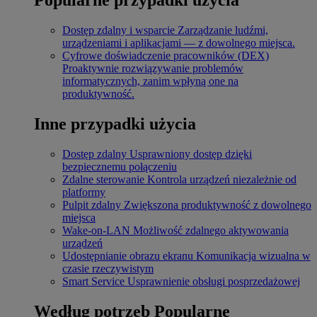
Dostęp zdalny i wsparcie
Zarządzanie ludźmi,
urządzeniami i aplikacjami — z dowolnego miejsca.
Cyfrowe doświadczenie pracowników (DEX)
Proaktywnie rozwiązywanie problemów
informatycznych, zanim wpłyną one na
produktywność.
Inne przypadki użycia
Dostęp zdalny
Usprawniony dostęp dzięki
bezpiecznemu połączeniu
Zdalne sterowanie
Kontrola urządzeń niezależnie od
platformy
Pulpit zdalny
Zwiększona produktywność z dowolnego
miejsca
Wake-on-LAN
Możliwość zdalnego aktywowania
urządzeń
Udostępnianie obrazu ekranu
Komunikacja wizualna w
czasie rzeczywistym
Smart Service
Usprawnienie obsługi posprzedażowej
Według potrzeb
Popularne