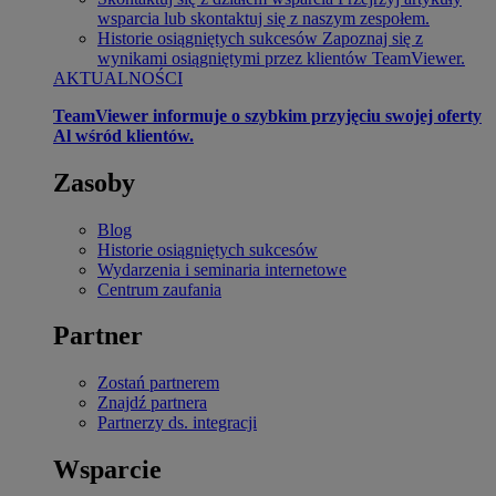
wsparcia lub skontaktuj się z naszym zespołem.
Historie osiągniętych sukcesów
Zapoznaj się z
wynikami osiągniętymi przez klientów TeamViewer.
AKTUALNOŚCI
TeamViewer informuje o szybkim przyjęciu swojej oferty
Al wśród klientów.
Zasoby
Blog
Historie osiągniętych sukcesów
Wydarzenia i seminaria internetowe
Centrum zaufania
Partner
Zostań partnerem
Znajdź partnera
Partnerzy ds. integracji
Wsparcie