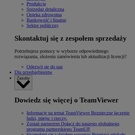
Produkcja
Sprzedaż detaliczna
Opieka zdrowotna
Bankowość i finanse
Sektor publiczny
Skontaktuj się z zespołem sprzedaży
Potrzebujesz pomocy w wyborze odpowiedniego
rozwiązania, złożeniu zamówienia lub aktualizacji licencji?
Odezwij się do nas
Dla przedsiębiorstw
Zasoby
Dowiedz się więcej o TeamViewer
Informacje na temat TeamViewer
Bezpieczne łączenie
ludzi, miejsc i rzeczy.
Zostań partnerem
Dołącz do naszego globalnego
programu partnerskiego TeamUP.
Skontaktuj się z działem wsparcia
Przejrzyj artykuły