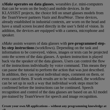
xMake
operates on data glasses
, wearables (i.e. mini-computers
that can be worn on the body) and mobile devices. In the
KI.ASSIST projects, the choice fell on smart glasses models from
the TeamViewer partners
Vuzix
and
RealWear
. These devices,
already established in industrial contexts, are worn on the head and
have a small screen located directly in the user’s field of vision. In
addition, the devices are equipped with a camera, microphone and
speaker.
xMake
assists wearers of data glasses with
pre-programmed step-
by-step instructions
(workflows). Depending on the task and
information to be conveyed, videos, images or texts can be projected
onto the screen of the data glasses. A spoken instruction is played
back via the speaker of the data glasses. Users can control the flow
of the instructions individually by voice command. This means they
can pause the tutorial to perform the action that was just described.
In addition, they can repeat individual steps, comment on them, or
even cancel them. If work results are to be validated, the workflow
can be set up in such a way that individual work steps must be
confirmed before the instructions can be continued. Speech
recognition and control of the data glasses are based on an AI model
pre-trained by TeamViewer for speech and image recognition.
Create your own AR applications – without any programming knowledge at
all