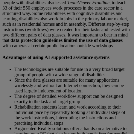
people with disabilities also tested
TeamViewer
Frontline,
to teach
33 of their 550 employees work processes in the care sector in a
structured way. Some rehabilitees with cognitive disabilities and
learning disabilities also work in jobs in the primary labour market,
such as in residential homes and in assembly. Different step-by-step
instructions (workflows) were created for their tasks and tested with
two different pairs of data glasses. It was important to bear in mind
that
data protection guidelines limited the use of data glasses
with cameras at certain public locations outside workshops.
Advantages of using AI-supported assistance systems
The technologies are suitable for use in a very broad target
group of people with a wide range of disabilities
Since the data glasses are suitable for many applications
wirelessly and without an Internet connection, they can be
used largely independent of location
The degree of detailed workflow support can be designed
exactly to the task and target group
Rehabilitation students learn and work according to their
individual pace by repeatedly looking at individual steps of
the work instructions, interrupting the instructions and
practising individual steps
Augmented Reality solutions offer a hands-on alternative to
learning on a PC that also leaves both hands free for parallel