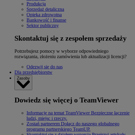
Produkcja
Sprzedaż detaliczna
Opieka zdrowotna
Bankowość i finanse
Sektor publiczny
Skontaktuj się z zespołem sprzedaży
Potrzebujesz pomocy w wyborze odpowiedniego
rozwiązania, złożeniu zamówienia lub aktualizacji licencji?
Odezwij się do nas
Dla przedsiębiorstw
Zasoby
Dowiedz się więcej o TeamViewer
Informacje na temat TeamViewer
Bezpieczne łączenie
ludzi, miejsc i rzeczy.
Zostań partnerem
Dołącz do naszego globalnego
programu partnerskiego TeamUP.
Skontaktuj się z działem wsparcia
Przejrzyj artykuły