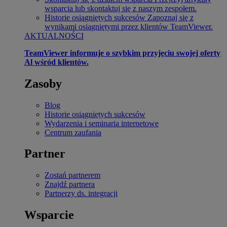
wsparcia lub skontaktuj się z naszym zespołem.
Historie osiągniętych sukcesów
Zapoznaj się z
wynikami osiągniętymi przez klientów TeamViewer.
AKTUALNOŚCI
TeamViewer informuje o szybkim przyjęciu swojej oferty
Al wśród klientów.
Zasoby
Blog
Historie osiągniętych sukcesów
Wydarzenia i seminaria internetowe
Centrum zaufania
Partner
Zostań partnerem
Znajdź partnera
Partnerzy ds. integracji
Wsparcie