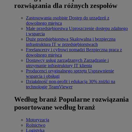
rozwiązania dla różnych zespołów
Zastosowania osobiste
Dostęp do urządzeń z
dowolnego miejsca
Małe przedsiębiorstwa
Uproszczenie dostępu zdalnego
i wsparcia
Duże przedsiębiorstwa
Skalowalna i bezpieczna
infrastruktura IT w przedsiębiorstwach
Freelancerzy i cyfrowi nomadzi
Bezpieczna praca z
dowolnego miejsca
Dostawcy usług zarządzanych
Zarządzanie i
utrzymanie infrastruktury IT klienta
Producenci oryginalnego sprzętu
Usprawnienie
wsparcia i obsługi
Działalność non-profit i edukacja
30% zniżki na
technologię TeamViewer
Według branż
Popularne rozwiązania
posortowane według branż
Motoryzacja
Rolnictwo
Logistyka