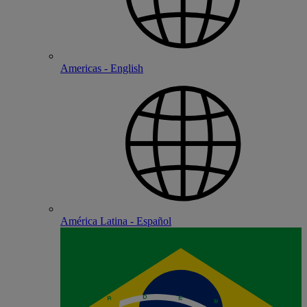
Americas - English
América Latina - Español