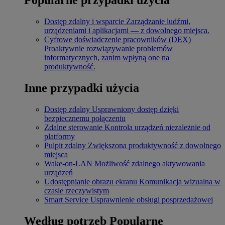
Dostęp zdalny i wsparcie
Zarządzanie ludźmi,
urządzeniami i aplikacjami — z dowolnego miejsca.
Cyfrowe doświadczenie pracowników (DEX)
Proaktywnie rozwiązywanie problemów
informatycznych, zanim wpłyną one na
produktywność.
Inne przypadki użycia
Dostęp zdalny
Usprawniony dostęp dzięki
bezpiecznemu połączeniu
Zdalne sterowanie
Kontrola urządzeń niezależnie od
platformy
Pulpit zdalny
Zwiększona produktywność z dowolnego
miejsca
Wake-on-LAN
Możliwość zdalnego aktywowania
urządzeń
Udostępnianie obrazu ekranu
Komunikacja wizualna w
czasie rzeczywistym
Smart Service
Usprawnienie obsługi posprzedażowej
Według potrzeb
Popularne