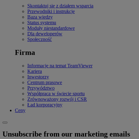
Skontaktuj się z działem wsparcia
Przewodniki i instrukcje
Baza wiedzy
Status systemu
Moduły niestandardowe
Dla deweloperów
Społeczność
Firma
Informacje na temat TeamViewer
Kariera
Inwestorzy
Centrum prasowe
Przywództwo
Współpraca w świecie sportu
Zrównoważony rozwój i CSR
Ład korporacyjny
Ceny
Unsubscribe from our marketing emails