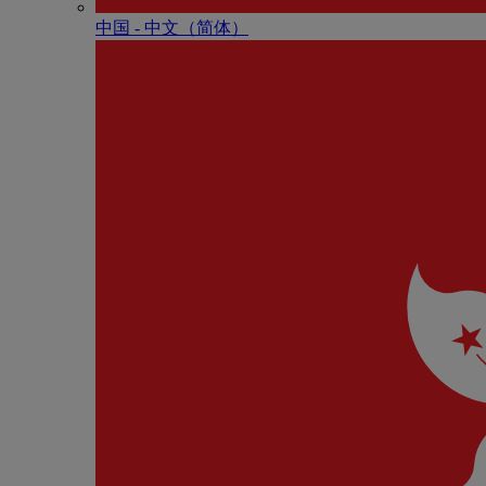
中国 - 中⽂（简体）