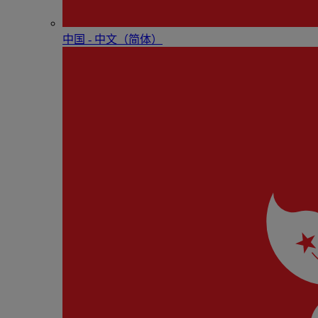
中国 - 中⽂（简体）