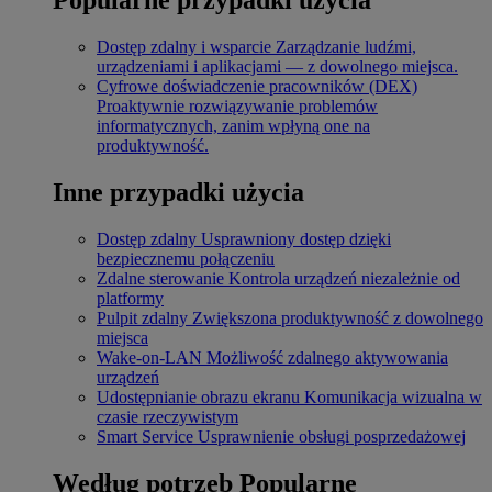
Dostęp zdalny i wsparcie
Zarządzanie ludźmi,
urządzeniami i aplikacjami — z dowolnego miejsca.
Cyfrowe doświadczenie pracowników (DEX)
Proaktywnie rozwiązywanie problemów
informatycznych, zanim wpłyną one na
produktywność.
Inne przypadki użycia
Dostęp zdalny
Usprawniony dostęp dzięki
bezpiecznemu połączeniu
Zdalne sterowanie
Kontrola urządzeń niezależnie od
platformy
Pulpit zdalny
Zwiększona produktywność z dowolnego
miejsca
Wake-on-LAN
Możliwość zdalnego aktywowania
urządzeń
Udostępnianie obrazu ekranu
Komunikacja wizualna w
czasie rzeczywistym
Smart Service
Usprawnienie obsługi posprzedażowej
Według potrzeb
Popularne