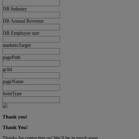
DB Industry
DB Annual Revenue
DB Employee size
marketoTarget
pagePath
gclid
pageName
formType
Thank you!
Thank You!
Thanks for contacting us! We´ll be in touch soon.