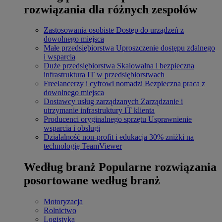
rozwiązania dla różnych zespołów
Zastosowania osobiste
Dostęp do urządzeń z
dowolnego miejsca
Małe przedsiębiorstwa
Uproszczenie dostępu zdalnego
i wsparcia
Duże przedsiębiorstwa
Skalowalna i bezpieczna
infrastruktura IT w przedsiębiorstwach
Freelancerzy i cyfrowi nomadzi
Bezpieczna praca z
dowolnego miejsca
Dostawcy usług zarządzanych
Zarządzanie i
utrzymanie infrastruktury IT klienta
Producenci oryginalnego sprzętu
Usprawnienie
wsparcia i obsługi
Działalność non-profit i edukacja
30% zniżki na
technologię TeamViewer
Według branż
Popularne rozwiązania
posortowane według branż
Motoryzacja
Rolnictwo
Logistyka