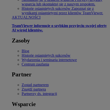
wsparcia lub skontaktuj się z naszym zespołem.
Historie osiągniętych sukcesów
Zapoznaj się z
wynikami osiągniętymi przez klientów TeamViewer.
AKTUALNOŚCI
TeamViewer informuje o szybkim przyjęciu swojej oferty
Al wśród klientów.
Zasoby
Blog
Historie osiągniętych sukcesów
Wydarzenia i seminaria internetowe
Centrum zaufania
Partner
Zostań partnerem
Znajdź partnera
Partnerzy ds. integracji
Wsparcie