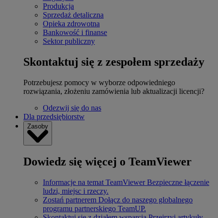
Produkcja
Sprzedaż detaliczna
Opieka zdrowotna
Bankowość i finanse
Sektor publiczny
Skontaktuj się z zespołem sprzedaży
Potrzebujesz pomocy w wyborze odpowiedniego
rozwiązania, złożeniu zamówienia lub aktualizacji licencji?
Odezwij się do nas
Dla przedsiębiorstw
Zasoby
Dowiedz się więcej o TeamViewer
Informacje na temat TeamViewer
Bezpieczne łączenie
ludzi, miejsc i rzeczy.
Zostań partnerem
Dołącz do naszego globalnego
programu partnerskiego TeamUP.
Skontaktuj się z działem wsparcia
Przejrzyj artykuły