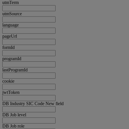
utmTerm
utmSource
language
pageUrl
formId
programId
lastProgramId
cookie
jwtToken
DB Industry SIC Code New field
DB Job level
DB Job role