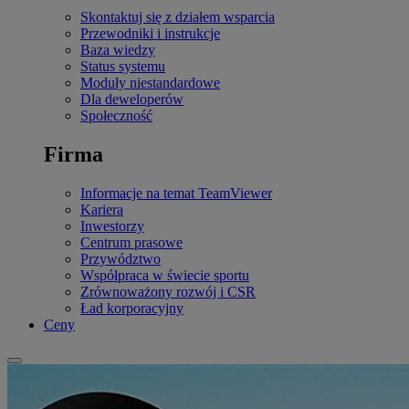
Skontaktuj się z działem wsparcia
Przewodniki i instrukcje
Baza wiedzy
Status systemu
Moduły niestandardowe
Dla deweloperów
Społeczność
Firma
Informacje na temat TeamViewer
Kariera
Inwestorzy
Centrum prasowe
Przywództwo
Współpraca w świecie sportu
Zrównoważony rozwój i CSR
Ład korporacyjny
Ceny