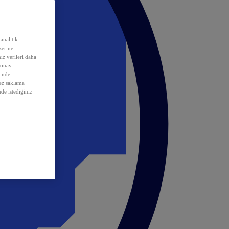
analitik
erine
ız verileri daha
 onay
inde
rez saklama
nde istediğiniz