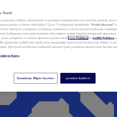
y Bandı
 partnerleri, kullanıcı deneyiminizi ve pazarlama yöntemlerimizi size özel hale getirmek, ayrıca 
zınıza çerezler ve benzer teknolojiler (“Çerez ”) yerleştirmek istemektedir.
“Kabul ediyorum”
üz
 (i) her türlü Çerez yerleştirme ve kullanma eylemimize ve (ii) bu Çerezleri kullanarak topladığım
rimizi kullanmanız sonucunda bunlardan elde ettiğimiz analitik bilgilerle birleştirerek işlememize
 Çerez yerleştirme ve verilerin işlenmesi ayrıntılı olarak
Çerez Politikası
ve
Gizlilik Politikası
iç
. Bu açıklamalar özellikle tam olarak neyin amaçlandığı, üçüncü taraf alıcıların kim olduğu ve çe
dadır. Eğer kendi tercihlerinizi kullanmak isterseniz Çerez yerleştirme işlemini Çerez Ayarları içi
.
yükleyin
Künye
Tanımlama Bilgisi Ayarları
çerezleri kabul et