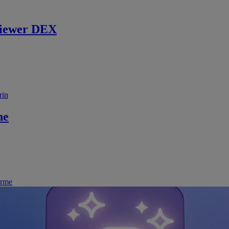
iewer DEX
rin
ne
irme