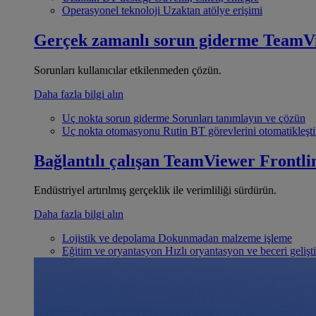
Operasyonel teknoloji
Uzaktan atölye erişimi
Gerçek zamanlı sorun giderme
TeamV
Sorunları kullanıcılar etkilenmeden çözün.
Daha fazla bilgi alın
Uç nokta sorun giderme
Sorunları tanımlayın ve çözün
Uç nokta otomasyonu
Rutin BT görevlerini otomatikleşti
Bağlantılı çalışan
TeamViewer Frontli
Endüstriyel artırılmış gerçeklik ile verimliliği sürdürün.
Daha fazla bilgi alın
Lojistik ve depolama
Dokunmadan malzeme işleme
Eğitim ve oryantasyon
Hızlı oryantasyon ve beceri gelişt