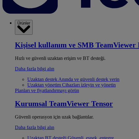
Ürünler
Kişisel kullanım ve SMB
TeamViewer 
Hızlı ve güvenli uzaktan erişim ve BT desteği.
Daha fazla bilgi alın
Uzaktan destek
Anında ve güvenli destek verin
Uzaktan yönetim
Cihazları izleyin ve yönetin
Planları ve fiyatlandırmayı görün
Kurumsal
TeamViewer Tensor
Güvenli operasyon için uzak bağlantılar.
Daha fazla bilgi alın
Uzaktan BT desteği
Güvenli, esnek, entegre