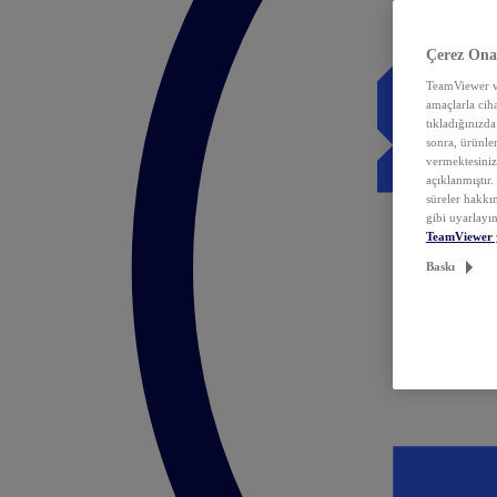
Çerez Ona
TeamViewer ve
amaçlarla ciha
tıkladığınızda
sonra, ürünle
vermektesiniz.
açıklanmıştır
süreler hakkın
gibi uyarlayın
TeamViewer 
Baskı