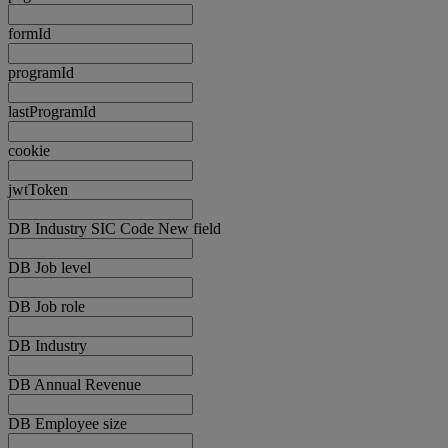
formId
programId
lastProgramId
cookie
jwtToken
DB Industry SIC Code New field
DB Job level
DB Job role
DB Industry
DB Annual Revenue
DB Employee size