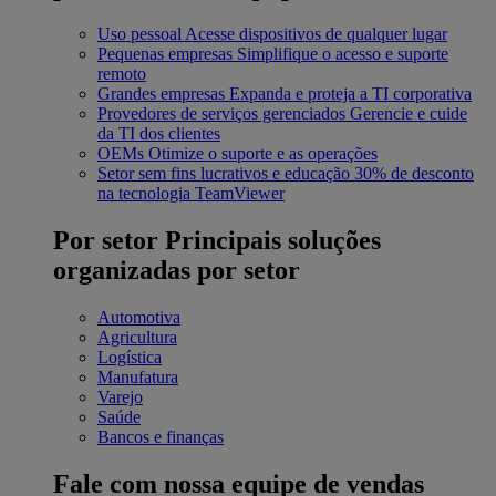
Uso pessoal
Acesse dispositivos de qualquer lugar
Pequenas empresas
Simplifique o acesso e suporte
remoto
Grandes empresas
Expanda e proteja a TI corporativa
Provedores de serviços gerenciados
Gerencie e cuide
da TI dos clientes
OEMs
Otimize o suporte e as operações
Setor sem fins lucrativos e educação
30% de desconto
na tecnologia TeamViewer
Por setor
Principais soluções
organizadas por setor
Automotiva
Agricultura
Logística
Manufatura
Varejo
Saúde
Bancos e finanças
Fale com nossa equipe de vendas