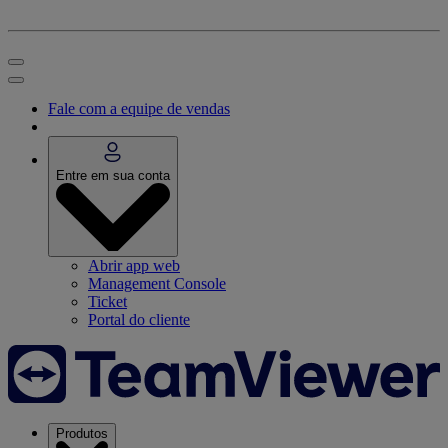
Fale com a equipe de vendas
Entre em sua conta
Abrir app web
Management Console
Ticket
Portal do cliente
Produtos