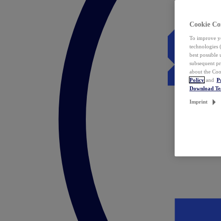
Cookie Co
To improve yo
technologies 
best possible
subsequent pr
about the Coo
Policy
and
P
Download T
Imprint