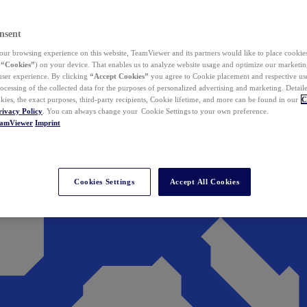
nsent
ur browsing experience on this website, TeamViewer and its partners would like to place cookies
(
“Cookies”
) on your device. That enables us to analyze website usage and optimize our marketing
 user experience. By clicking
“Accept Cookies”
you agree to Cookie placement and respective use,
ocessing of the collected data for the purposes of personalized advertising and marketing. Detail
kies, the exact purposes, third-party recipients, Cookie lifetime, and more can be found in our
C
rivacy Policy
. You can always change your Cookie Settings to your own preference.
eamViewer
Imprint
Cookies Settings
Accept All Cookies