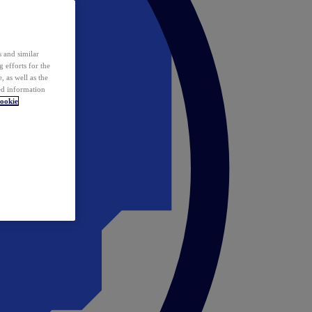
 and similar
 efforts for the
 as well as the
ed information
ookie