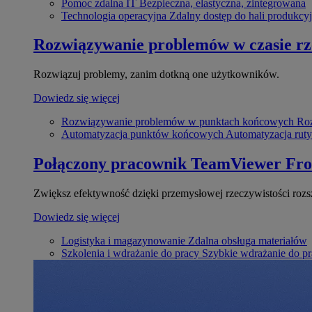
Pomoc zdalna IT
Bezpieczna, elastyczna, zintegrowana
Technologia operacyjna
Zdalny dostęp do hali produkcyj
Rozwiązywanie problemów w czasie r
Rozwiązuj problemy, zanim dotkną one użytkowników.
Dowiedz się więcej
Rozwiązywanie problemów w punktach końcowych
Roz
Automatyzacja punktów końcowych
Automatyzacja rut
Połączony pracownik
TeamViewer Fro
Zwiększ efektywność dzięki przemysłowej rzeczywistości rozs
Dowiedz się więcej
Logistyka i magazynowanie
Zdalna obsługa materiałów
Szkolenia i wdrażanie do pracy
Szybkie wdrażanie do pra