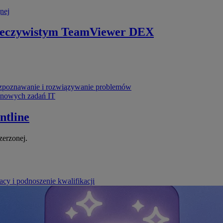
nej
zeczywistym
TeamViewer DEX
poznawanie i rozwiązywanie problemów
ynowych zadań IT
ntline
zerzonej.
cy i podnoszenie kwalifikacji